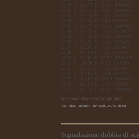
24.07
N
121.77
E
10
4.8
TAIWAN
24.07
N
121.77
E
10
4.8
TAIWAN
24.03
N
121.71
E
5
4.2
TAIWAN
23.98
N
121.74
E
5
4.4
TAIWAN
24.06
N
121.75
E
10
4.5
TAIWAN
23.99
N
121.59
E
8
4.4
TAIWAN
24.04
N
121.74
E
10
4.6
TAIWAN
23.97
N
121.80
E
8
4.6
TAIWAN
23.97
N
121.80
E
5
5.4
TAIWAN
24.06
N
121.61
E
7
4.0
TAIWAN
24.08
N
121.80
E
12
5.3
TAIWAN
24.11
N
121.78
E
8
5.2
TAIWAN
24.01
N
121.58
E
5
4.1
TAIWAN
24.01
N
121.60
E
6
4.1
TAIWAN
23.97
N
121.67
E
10
5.1
TAIWAN
24.03
N
121.61
E
2
4.0
TAIWAN
24.15
N
121.74
E
17
6.4
TAIWAN
Scritto lunedì 05 febbraio 2018 alle 16:03
Tags: sciami, precursori, previsioni, vesuvio, flegrei
Segnalazione dubbia di sci