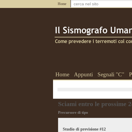
Home
Home
Appunti
Segnali "C"
P
Sciami entro le prossime 2
Precursore di tipo
Studio di previsione #12