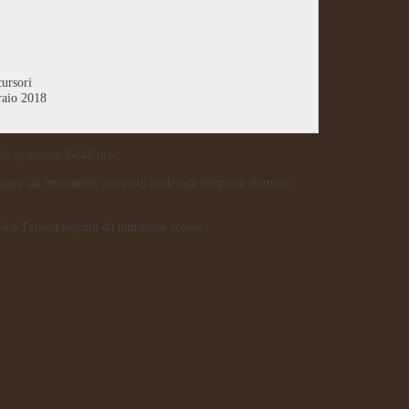
cursori
raio 2018
elle prossime 24/48 ore
essere un imminente arrivo di poderosa tempesta elettrica
6.4 a Taiwan seguito da numerose scosse.: