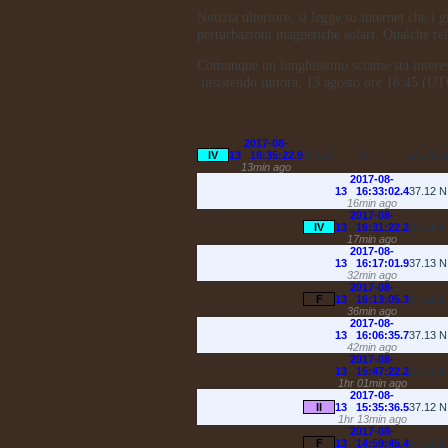
Notizia ulteriore: si legge su internet che i g
perturbazioni magnetiche solari. Qualche re
Comunque un lunghissimo sciame sta interess
insistendo tuttora, 13 agosto ore 16:45 (UT
2017-08-
IV
13 16:35:22.9
37.13
N
27.73
13min ago
2017-08-
13 16:33:02.4
37.12
16min ago
2017-08-
IV
13 16:31:22.2
37.14
17min ago
2017-08-
13 16:17:01.9
37.13
32min ago
2017-08-
F
13 16:13:05.3
37.12
36min ago
2017-08-
13 16:06:35.7
37.13
42min ago
2017-08-
13 15:47:22.2
37.15
1hr 01min ago
2017-08-
II
13 15:35:36.5
37.12
1hr 13min ago
2017-08-
F
13 14:59:45.4
37.13