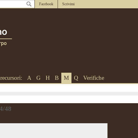
Facebook
Scrivimi
recursori:
A
G
H
B
M
Q
Verifiche
4/48