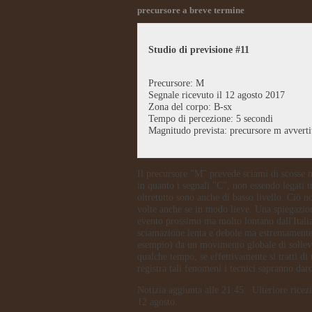
precursore a breve termine
Studio di previsione #11
Precursore: M
Segnale ricevuto il 12 agosto 2017
Zona del corpo: B-sx
Tempo di percezione: 5 secondi
Magnitudo prevista: precursore m avvertit
Il precursore "M" prevede sciami di scosse n
in quanto i segnali "C", non essendo legati 
oltretutto sono anche di basso livello. Ciò no
volte anche se in modo lieve. Una spiegazione
evento prossimo ma molto lontano dall'Italia
sciamazione lenta e debole ma estremamente 
esempio) da un movimento globale di solleva
qualche tempo, se effettivamente si tratti d
registra tali fenomeni i tecnici sapranno dar
Notizia aggiunta alle 21:45: Ulteriore ricez
12 agosto.