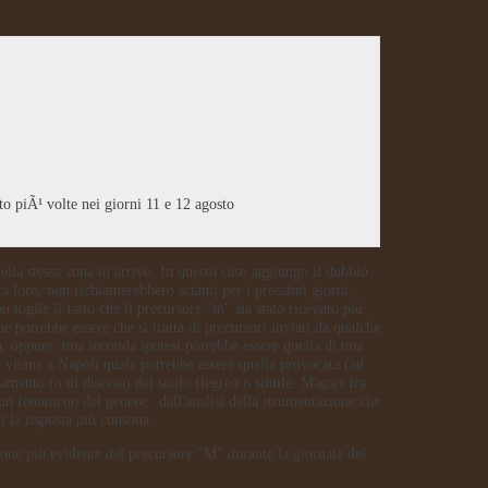
o piÃ¹ volte nei giorni 11 e 12 agosto
ella stessa zona in arrivo. In questo caso aggiungo il dubbio
tra loro, non richiamerebbero sciami per i prossimi giorni,
n toglie il fatto che il precursore "m" sia stato ricevuto più
 potrebbe essere che si tratta di precursori inviati da qualche
, oppure, una seconda ipotesi potrebbe essere quella di una
vicina a Napoli quale potrebbe essere quella provocata (ad
mento (o di discesa) del suolo flegreo o simile. Magari fra
i un fenomeno del genere, dall'analisi della strumentazione che
ci la risposta più consona.
ione più evidente del precursore "M" durante la giornata del