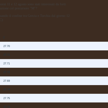
iorni 11 e 12 agosto sono stati interessati da forti
lazione col precursore "M"?
ando il confine tra Grecia e Turchia dal giorno 12
C):
E
2
N
27.70
N
27.71
N
27.71
N
27.72
N
27.69
N
27.74
N
27.75
N
27.73