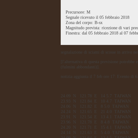
Precursore: M
Segnale ricevuto il 05 febbraio 2018
Zona del corpo: B-sx
Magnitudo prevista: ricezione di vari pre
Finestra: dal 05 febbraio 2018 al 07 febb
segnalazione di sciami di scosse in arrivo n
[l'alternativa di questa previsione potrebbe 
(fulmini abbondanti)].
notizia aggiunta il 7 feb ore 17: Evento di 
24.09
N
121.78
E
14
5.7
TAIWAN
23.93
N
121.84
E
10
4.7
TAIWAN
24.06
N
121.82
E
8
5.0
TAIWAN
24.24
N
121.65
E
21
4.0
TAIWAN
23.91
N
121.54
E
13
4.1
TAIWAN
23.96
N
121.78
E
8
4.8
TAIWAN
24.20
N
121.71
E
15
4.1
TAIWAN
24.14
N
121.63
E
5
4.0
TAIWAN
24.09
N
121.64
E
12
4.5
TAIWAN