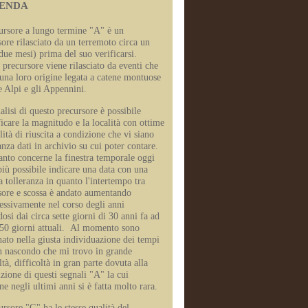
ENDA
cursore a lungo termine "A" è un
sore rilasciato da un terremoto circa un
due mesi) prima del suo verificarsi.
 precursore viene rilasciato da eventi che
una loro origine legata a catene montuose
e Alpi e gli Appennini.
alisi di questo precursore è possibile
icare la magnitudo e la località con ottime
lità di riuscita a condizione che vi siano
nza dati in archivio su cui poter contare.
anto concerne la finestra temporale oggi
più possibile indicare una data con una
ta tolleranza in quanto l'intertempo tra
sore e scossa è andato aumentando
essivamente nel corso degli anni
osi dai circa sette giorni di 30 anni fa ad
i 50 giorni attuali. Al momento sono
ato nella giusta individuazione dei tempi
 nascondo che mi trovo in grande
ltà, difficoltà in gran parte dovuta alla
zione di questi segnali "A" la cui
ne negli ultimi anni si è fatta molto rara.
ursore "G" ha le stesse qualità del