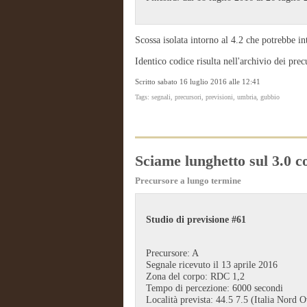
Scossa isolata intorno al 4.2 che potrebbe i
Identico codice risulta nell'archivio dei pr
Scritto sabato 16 luglio 2016 alle 12:41
Tags: segnali, precursori, previsioni, umbria, gubbio
Sciame lunghetto sul 3.0 c
Precursore a lungo termine
Studio di previsione #61
Precursore: A
Segnale ricevuto il 13 aprile 2016
Zona del corpo: RDC 1,2
Tempo di percezione: 6000 secondi
Località prevista: 44.5 7.5 (Italia Nord O