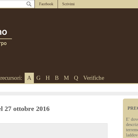
Facebook
Scrivimi
recursori:
A
G
H
B
M
Q
Verifiche
el 27 ottobre 2016
PRE
E' dove
descriz
terrem
laddove