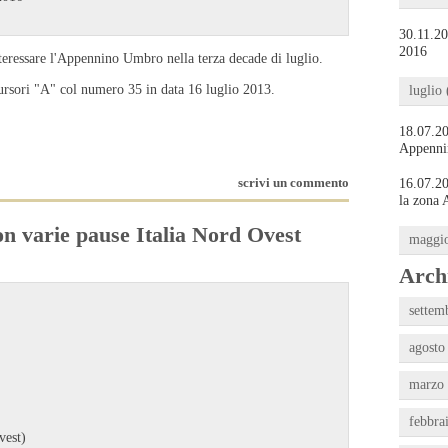
30.11.20
2016
nteressare l'Appennino Umbro nella terza decade di luglio.
ecursori "A" col numero 35 in data 16 luglio 2013.
luglio 
18.07.20
Appenni
scrivi un commento
16.07.20
la zona
on varie pause Italia Nord Ovest
maggio
Archi
settem
agosto
marzo 
febbra
vest)