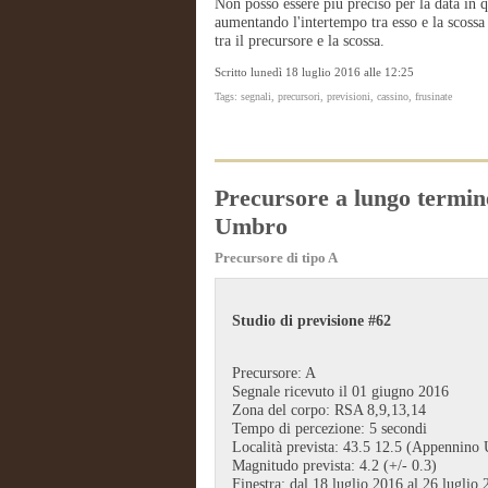
Non posso essere più preciso per la data in 
aumentando l'intertempo tra esso e la scossa
tra il precursore e la scossa.
Scritto lunedì 18 luglio 2016 alle 12:25
Tags: segnali, precursori, previsioni, cassino, frusinate
Precursore a lungo termin
Umbro
Precursore di tipo A
Studio di previsione #62
Precursore: A
Segnale ricevuto il 01 giugno 2016
Zona del corpo: RSA 8,9,13,14
Tempo di percezione: 5 secondi
Località prevista: 43.5 12.5 (Appennino
Magnitudo prevista: 4.2 (+/- 0.3)
Finestra: dal 18 luglio 2016 al 26 luglio