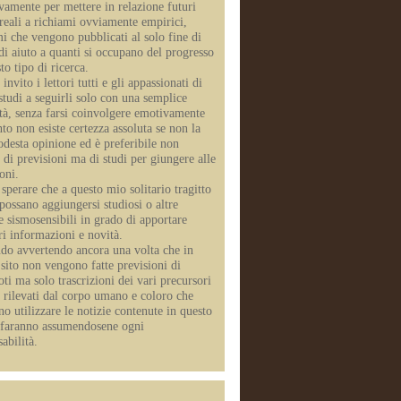
ivamente per mettere in relazione futuri
 reali a richiami ovviamente empirici,
mi che vengono pubblicati al solo fine di
di aiuto a quanti si occupano del progresso
to tipo di ricerca.
invito i lettori tutti e gli appassionati di
studi a seguirli solo con una semplice
ità, senza farsi coinvolgere emotivamente
to non esiste certezza assoluta se non la
desta opinione ed è preferibile non
 di previsioni ma di studi per giungere alle
oni.
sperare che a questo mio solitario tragitto
possano aggiungersi studiosi o altre
e sismosensibili in grado di apportare
ri informazioni e novità.
do avvertendo ancora una volta che in
 sito non vengono fatte previsioni di
ti ma solo trascrizioni dei vari precursori
i rilevati dal corpo umano e coloro che
o utilizzare le notizie contenute in questo
o faranno assumendosene ogni
abilità.