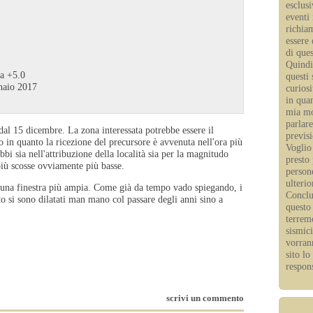
esclus
eventi
richia
essere 
di ques
Quindi 
ca +5.0
questi 
nnaio 2017
curios
in quan
mia mo
parlare
dal 15 dicembre. La zona interessata potrebbe essere il
previsi
io in quanto la ricezione del precursore è avvenuta nell'ora più
Voglio 
bi sia nell'attribuzione della località sia per la magnitudo
presto 
più scosse ovviamente più basse.
person
ulterio
una finestra più ampia. Come già da tempo vado spiegando, i
Conclu
to si sono dilatati man mano col passare degli anni sino a
questo
terremo
sismic
vorrann
sito l
respons
scrivi un commento