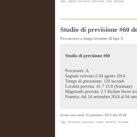
Tags: segnali, precursori, previsioni, cozie, spezzino
Studio di previsione #60 d
Precursore a lungo termine di tipo A
Studio di previsione #60
Precursore: A
Segnale ricevuto il 04 agosto 2014
Tempo di percezione: 120 secondi
Località prevista: 41.7 13.8 (frusinate)
Magnitudo prevista: 2.5 Richter breve sc
Finestra: dal 14 settembre 2014 al 04 ott
Scritto mercoledì 10 settembre 2014 alle 09:48
Tags: previsioni, precursori, sciami, terremoti, frusinate