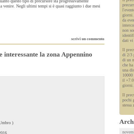
quanto questo tipo di precursore sta progressivamente
precur
 a venire. Negli ultimi tempi si è quasi raggiunto i due mesi
l'event
giorni.
da even
interco
non so
identi
scrivi un commento
dati vi
Il pre
e interessante la zona Appennino
di 2/3
di un 
che ha 
una di
10000 
il +7.
giorni.
Il pre
pochi 
stessa 
Archi
 Umbro )
novemb
 2016