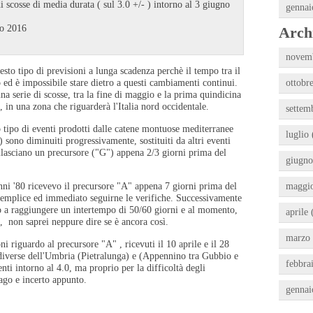
 scosse di media durata ( sul 3.0 +/- ) intorno al 3 giugno
gennai
no 2016
Archi
novemb
sto tipo di previsioni a lunga scadenza perchè il tempo tra il
o ed è impossibile stare dietro a questi cambiamenti continui.
ottobre
una serie di scosse, tra la fine di maggio e la prima quindicina
, in una zona che riguarderà l'Italia nord occidentale.
settem
 tipo di eventi prodotti dalle catene montuose mediterranee
luglio 
 sono diminuiti progressivamente, sostituiti da altri eventi
rilasciano un precursore ("G") appena 2/3 giorni prima del
giugno
nni '80 ricevevo il precursore "A" appena 7 giorni prima del
maggio
ù semplice ed immediato seguirne le verifiche. Successivamente
no a raggiungere un intertempo di 50/60 giorni e al momento,
aprile 
ti, non saprei neppure dire se è ancora così.
marzo 
ni riguardo al precursore "A" , ricevuti il 10 aprile e il 28
diverse dell'Umbria (Pietralunga) e (Appennino tra Gubbio e
febbra
ti intorno al 4.0, ma proprio per la difficoltà degli
vago e incerto appunto.
gennai