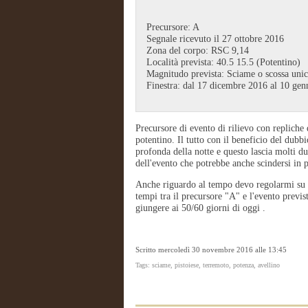
Precursore: A
Segnale ricevuto il 27 ottobre 2016
Zona del corpo: RSC 9,14
Località prevista: 40.5 15.5 (Potentino)
Magnitudo prevista: Sciame o scossa uni
Finestra: dal 17 dicembre 2016 al 10 ge
Precursore di evento di rilievo con repliche 
potentino. Il tutto con il beneficio del dubb
profonda della notte e questo lascia molti dub
dell'evento che potrebbe anche scindersi in 
Anche riguardo al tempo devo regolarmi su 
tempi tra il precursore "A" e l'evento previs
giungere ai 50/60 giorni di oggi .
Scritto mercoledì 30 novembre 2016 alle 13:45
Tags: sciame, pistoiese, terremoto, potenza, avellino