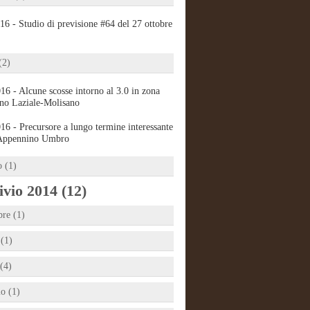
16 - Studio di previsione #64 del 27 ottobre
(2)
16 - Alcune scosse intorno al 3.0 in zona
no Laziale-Molisano
16 - Precursore a lungo termine interessante
 Appennino Umbro
 (1)
vio 2014 (12)
bre (1)
 (1)
(4)
io (1)