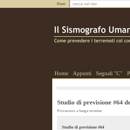
Home
Home
Appunti
Segnali "C"
P
Studio di previsione #64 d
Precursore a lungo termine
Studio di previsione #64