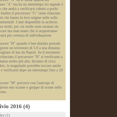
sore "A" ma ha un intertempo tra segnale e
o che andrà a verificarsi ridotto a pochi
 Inoltre il precursore "G" viene rilasciato
ti che hanno la loro origine nelle zolle
ntinentali. I dati disponibili in archivio
no molti, per cui molte zone saranno da
ficare ma man mano che si acquisiranno
 sarà più certezza di individuazione.
cursore "H" quando è ben distinto precede
 giorni un terremoto di 5.0 a una distanza
migliaio di km da Napoli. Se il terremoto
rilasciato il precursore "H" si verificasse a
stanza molto più alta, diciamo di circa
km, la magnitudo potrebbe toccare anche
0 e verificarsi dopo un intertempo fino a 10
cursore "M" precorre con l'anticipo di
giorni uno sciame o gruppo di scosse nella
zona.
vio 2016 (4)
re (1)