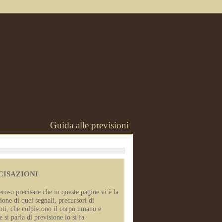
Guida alle previsioni
CISAZIONI
roso precisare che in queste pagine vi è la
ione di quei segnali, precursori di
oti, che colpiscono il corpo umano e
 si parla di previsione lo si fa