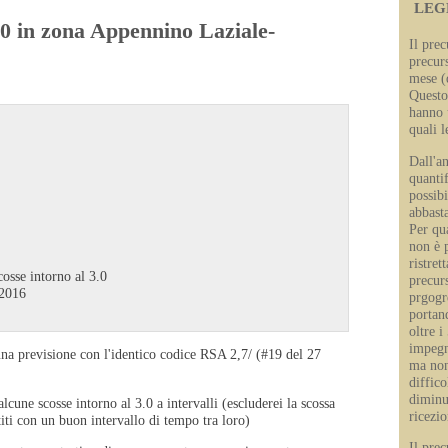
LEG
.0 in zona Appennino Laziale-
Il pre
precur
mese (
Questo
hanno 
quali l
Dall'an
quantif
possibi
abbasta
Per qu
non è 
ristret
osse intorno al 3.0
precur
 2016
prgogr
portand
oltre 
impegn
una previsione con l'identico codice RSA 2,7/ (#19 del 27
ma non
diffico
diminu
cune scosse intorno al 3.0 a intervalli (escluderei la scossa
ricezio
titi con un buon intervallo di tempo tra loro)
Il prec