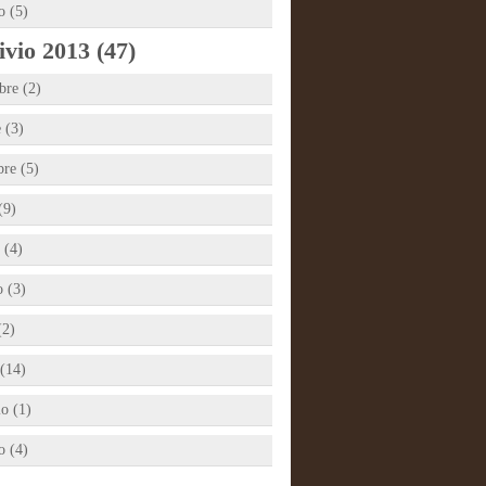
o (5)
vio 2013 (47)
re (2)
 (3)
bre (5)
(9)
 (4)
 (3)
(2)
(14)
io (1)
o (4)