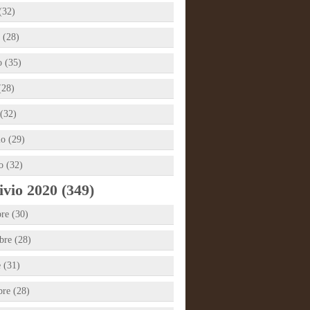
(32)
 (28)
 (35)
(28)
(32)
io (29)
o (32)
vio 2020 (349)
re (30)
re (28)
e (31)
bre (28)