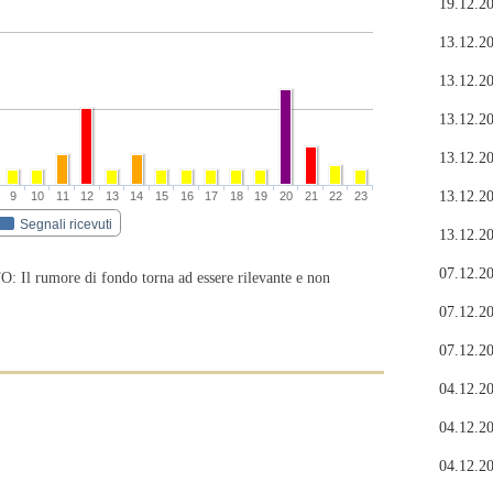
19.12.20
13.12.20
13.12.20
13.12.20
13.12.20
13.12.20
9
10
11
12
13
14
15
16
17
18
19
20
21
22
23
Segnali ricevuti
13.12.20
07.12.20
rumore di fondo torna ad essere rilevante e non
07.12.20
07.12.20
04.12.20
04.12.20
04.12.20