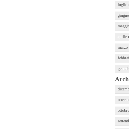
luglio 
giugno
maggio
aprile 
marzo 
febbra
gennai
Archi
dicemb
novemb
ottobr
settem