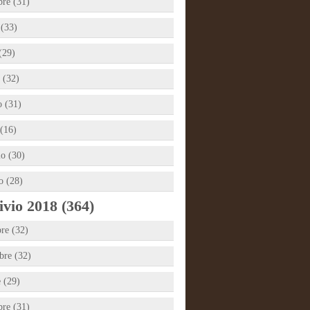
bre (31)
 (33)
(29)
 (32)
 (31)
(16)
io (30)
o (28)
vio 2018 (364)
re (32)
re (32)
e (29)
bre (31)