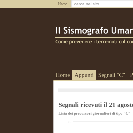
Home
Home
Appunti
Segnali "C"
P
Segnali ricevuti il 21 agos
Lista dei precursori giornalieri di tipo "C"
6