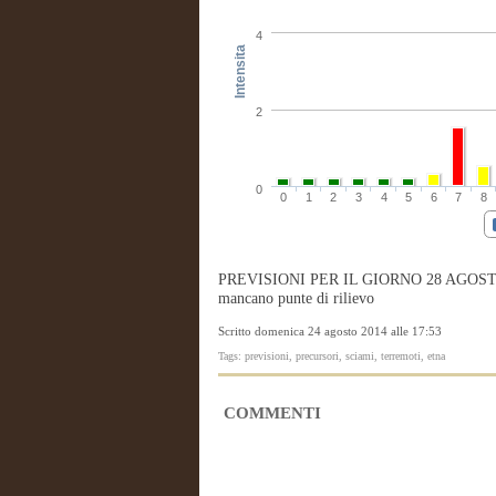
4
Intensita
2
0
0
1
2
3
4
5
6
7
8
PREVISIONI PER IL GIORNO 28 AGOSTO: Il 
mancano punte di rilievo
Scritto domenica 24 agosto 2014 alle 17:53
Tags: previsioni, precursori, sciami, terremoti, etna
COMMENTI