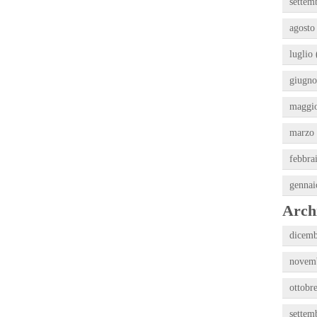
settem
agosto
luglio 
giugno
maggio
marzo 
febbra
gennai
Archi
dicemb
novemb
ottobr
settem