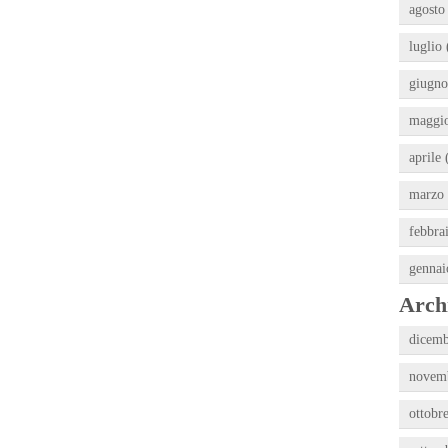
agosto
luglio 
giugno
maggio
aprile 
marzo 
febbra
gennai
Archi
dicemb
novemb
ottobr