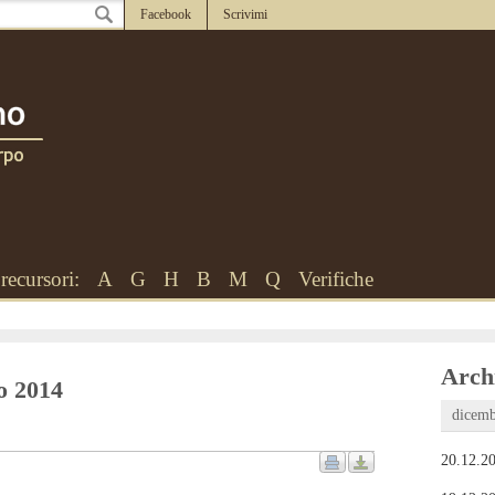
Facebook
Scrivimi
recursori:
A
G
H
B
M
Q
Verifiche
Archi
to 2014
dicemb
20.12.20