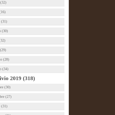
 (32)
(16)
 (31)
 (30)
(32)
(29)
io (28)
o (34)
vio 2019 (318)
re (30)
re (27)
e (31)