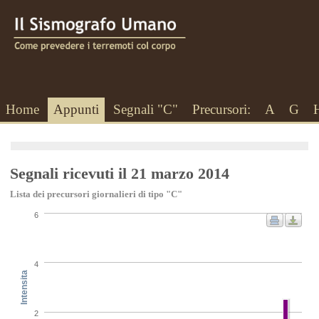
Home
Appunti
Segnali "C"
Precursori:
A
G
Segnali ricevuti il 21 marzo 2014
Lista dei precursori giornalieri di tipo "C"
6
4
Intensita
2