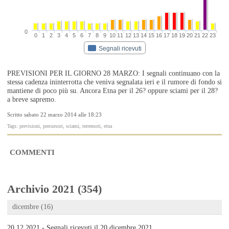
0
0
1
2
3
4
5
6
7
8
9
10
11
12
13
14
15
16
17
18
19
20
21
22
23
Segnali ricevuti
PREVISIONI PER IL GIORNO 28 MARZO: I segnali continuano con la
stessa cadenza ininterrotta che veniva segnalata ieri e il rumore di fondo si
mantiene di poco più su. Ancora Etna per il 26? oppure sciami per il 28?
a breve sapremo.
Scritto sabato 22 marzo 2014 alle 18:23
Tags: previsioni, precursori, sciami, terremoti, etna
COMMENTI
Archivio 2021 (354)
dicembre (16)
20.12.2021 - Segnali ricevuti il 20 dicembre 2021