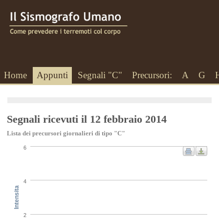
Home
Appunti
Segnali "C"
Precursori:
A
G
Segnali ricevuti il 12 febbraio 2014
Lista dei precursori giornalieri di tipo "C"
6
4
Intensita
2