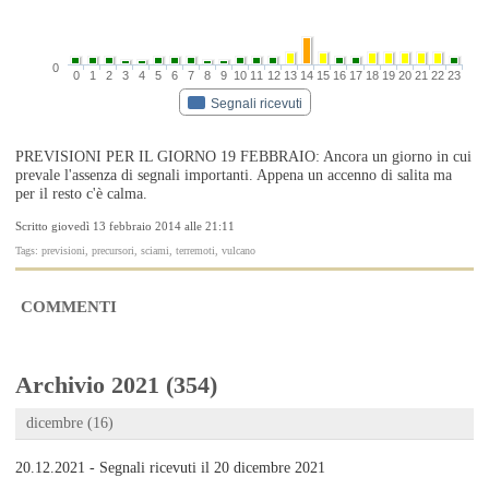
0
0
1
2
3
4
5
6
7
8
9
10
11
12
13
14
15
16
17
18
19
20
21
22
23
Segnali ricevuti
PREVISIONI PER IL GIORNO 19 FEBBRAIO: Ancora un giorno in cui
prevale l'assenza di segnali importanti. Appena un accenno di salita ma
per il resto c'è calma.
Scritto giovedì 13 febbraio 2014 alle 21:11
Tags: previsioni, precursori, sciami, terremoti, vulcano
COMMENTI
Archivio 2021 (354)
dicembre (16)
20.12.2021 - Segnali ricevuti il 20 dicembre 2021