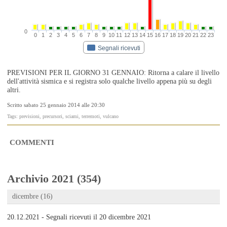
0
0
1
2
3
4
5
6
7
8
9
10
11
12
13
14
15
16
17
18
19
20
21
22
23
Segnali ricevuti
PREVISIONI PER IL GIORNO 31 GENNAIO: Ritorna a calare il livello
dell'attività sismica e si registra solo qualche livello appena più su degli
altri.
Scritto sabato 25 gennaio 2014 alle 20:30
Tags: previsioni, precursori, sciami, terremoti, vulcano
COMMENTI
Archivio 2021 (354)
dicembre (16)
20.12.2021 - Segnali ricevuti il 20 dicembre 2021