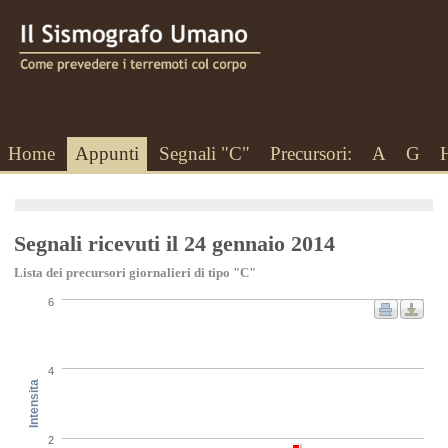
Home
Appunti
Segnali "C"
Precursori:
A
G
Segnali ricevuti il 24 gennaio 2014
Lista dei precursori giornalieri di tipo "C"
6
4
Intensita
2