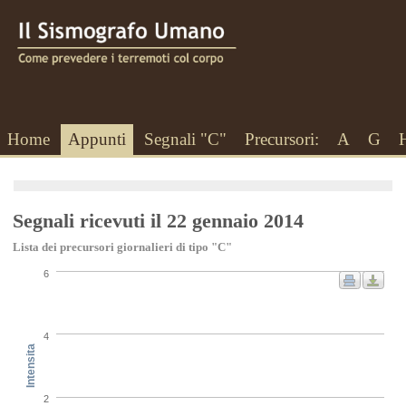
Home
Appunti
Segnali "C"
Precursori:
A
G
Segnali ricevuti il 22 gennaio 2014
Lista dei precursori giornalieri di tipo "C"
6
4
Intensita
2