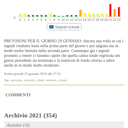
0
0
1
2
3
4
5
6
7
8
9
10
11
12
13
14
15
16
17
18
19
20
21
22
23
Segnali ricevuti
PREVISIONI PER IL GIORNO 29 GENNAIO: Ancora una volta in cui i
segnali risultano bassi nella prima parte del giorno e poi salgono ma in
modo molto limitato nella seconda parte. Comunque già i segnali
prossimi a venire ci faranno capire che quella calma totale registrata nei
giorni precedenti sia terminata e la sismicità di fondo ritorna a salire
anche se in modo molto moderato.
Scritto giovedì 23 gennaio 2014 alle 17:51
Tags: previsioni, precursori, sciami, terremoti, vulcano
COMMENTI
Archivio 2021 (354)
dicembre (16)