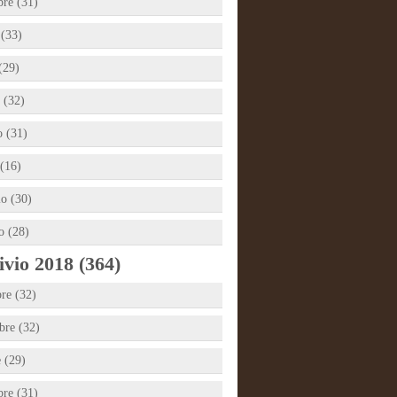
bre (31)
 (33)
(29)
 (32)
 (31)
(16)
io (30)
o (28)
vio 2018 (364)
re (32)
re (32)
e (29)
bre (31)