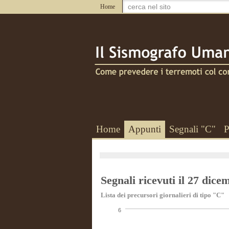
Home
Home
Appunti
Segnali "C"
P
Segnali ricevuti il 27 dic
Lista dei precursori giornalieri di tipo "C"
6