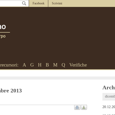
Facebook
Scrivimi
recursori:
A
G
H
B
M
Q
Verifiche
Archi
embre 2013
dicemb
20.12.20