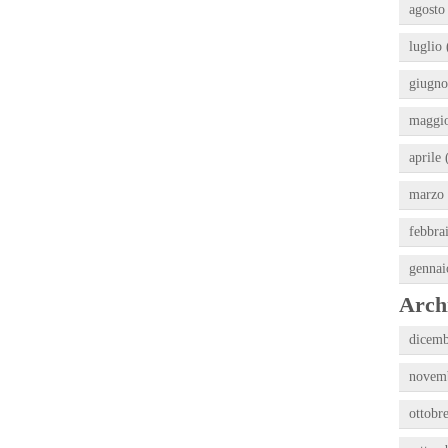
agosto
luglio 
giugno
maggio
aprile 
marzo 
febbra
gennai
Archi
dicemb
novemb
ottobr