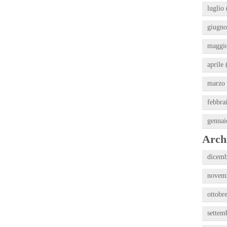
luglio 
giugno
maggio
aprile 
marzo 
febbra
gennai
Archi
dicemb
novemb
ottobr
settem