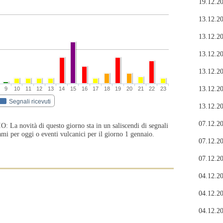
19.12.20
13.12.20
13.12.20
13.12.20
13.12.20
13.12.20
9
10
11
12
13
14
15
16
17
18
19
20
21
22
23
Segnali ricevuti
13.12.20
07.12.20
ovità di questo giorno sta in un saliscendi di segnali
iami per oggi o eventi vulcanici per il giorno 1 gennaio.
07.12.20
07.12.20
04.12.20
04.12.20
04.12.20