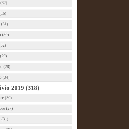
 (32)
(16)
 (31)
 (30)
(32)
(29)
io (28)
o (34)
vio 2019 (318)
re (30)
re (27)
e (31)