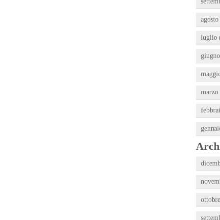
settem
agosto
luglio 
giugno
maggio
marzo 
febbra
gennai
Archi
dicemb
novemb
ottobr
settem