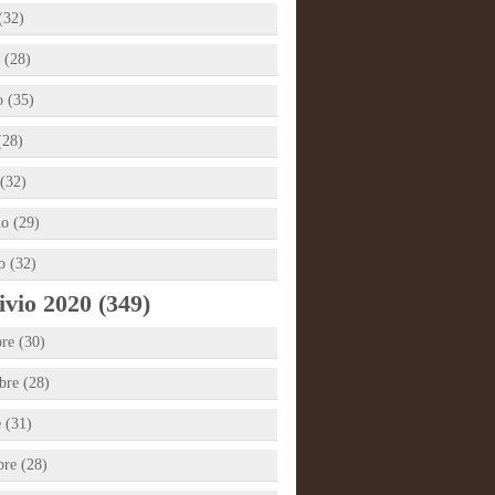
(32)
 (28)
 (35)
(28)
(32)
io (29)
o (32)
vio 2020 (349)
re (30)
re (28)
e (31)
bre (28)