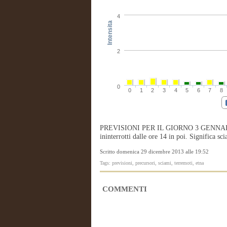
4
Intensita
2
0
0
1
2
3
4
5
6
7
8
PREVISIONI PER IL GIORNO 3 GENNAIO: La n
ininterrotti dalle ore 14 in poi. Significa sc
Scritto domenica 29 dicembre 2013 alle 19:52
Tags: previsioni, precursori, sciami, terremoti, etna
COMMENTI