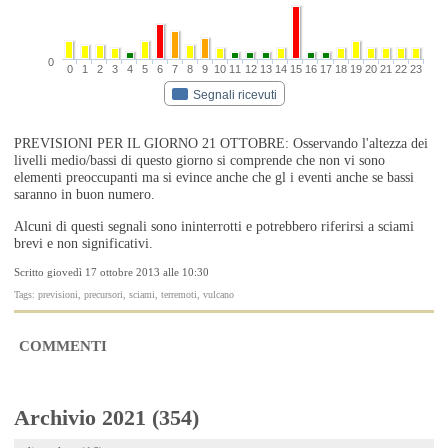
0
0
1
2
3
4
5
6
7
8
9
10
11
12
13
14
15
16
17
18
19
20
21
22
23
Segnali ricevuti
PREVISIONI PER IL GIORNO 21 OTTOBRE: Osservando l'altezza dei
livelli medio/bassi di questo giorno si comprende che non vi sono
elementi preoccupanti ma si evince anche che gl i eventi anche se bassi
saranno in buon numero.
Alcuni di questi segnali sono ininterrotti e potrebbero riferirsi a sciami
brevi e non significativi.
Scritto giovedì 17 ottobre 2013 alle 10:30
Tags: previsioni, precursori, sciami, terremoti, vulcano
COMMENTI
Archivio 2021 (354)