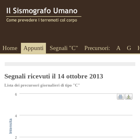
Home
Appunti
Segnali "C"
Precursori:
A
G
Segnali ricevuti il 14 ottobre 2013
Lista dei precursori giornalieri di tipo "C"
6
4
Intensita
2