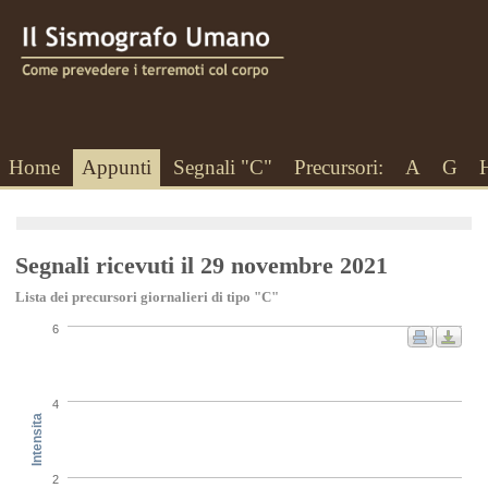
Home
Appunti
Segnali "C"
Precursori:
A
G
Segnali ricevuti il 29 novembre 2021
Lista dei precursori giornalieri di tipo "C"
6
4
Intensita
2