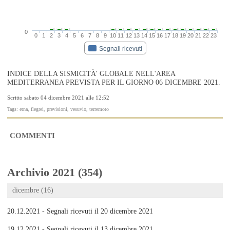
0
0
1
2
3
4
5
6
7
8
9
10
11
12
13
14
15
16
17
18
19
20
21
22
23
Segnali ricevuti
INDICE DELLA SISMICITÀ' GLOBALE NELL'AREA
MEDITERRANEA PREVISTA PER IL GIORNO 06 DICEMBRE 2021.
Scritto sabato 04 dicembre 2021 alle 12:52
Tags: etna, flegrei, previsioni, vesuvio, terremoto
COMMENTI
Archivio 2021 (354)
dicembre (16)
20.12.2021 - Segnali ricevuti il 20 dicembre 2021
19.12.2021 - Segnali ricevuti il 13 dicembre 2021