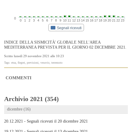
0
0
1
2
3
4
5
6
7
8
9
10
11
12
13
14
15
16
17
18
19
20
21
22
23
Segnali ricevuti
INDICE DELLA SISMICITÀ' GLOBALE NELL'AREA
MEDITERRANEA PREVISTA PER IL GIORNO 02 DICEMBRE 2021.
Scritto lunedì 29 novembre 2021 alle 10:23
Tags: etna, flegrei, previsioni, vesuvio, terremoto
COMMENTI
Archivio 2021 (354)
dicembre (16)
20.12.2021 - Segnali ricevuti il 20 dicembre 2021
19.12.2021 - Segnali ricevuti il 13 dicembre 2021