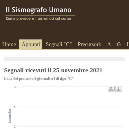
Home
Appunti
Segnali "C"
Precursori:
A
G
Segnali ricevuti il 25 novembre 2021
Lista dei precursori giornalieri di tipo "C"
6
4
Intensita
2