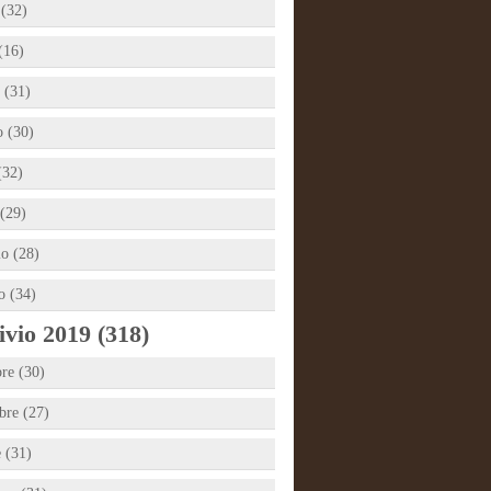
 (32)
(16)
 (31)
 (30)
(32)
(29)
io (28)
o (34)
vio 2019 (318)
re (30)
re (27)
e (31)