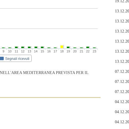
19.12.20
13.12.20
13.12.20
13.12.20
13.12.20
13.12.20
9
10
11
12
13
14
15
16
17
18
19
20
21
22
23
Segnali ricevuti
13.12.20
07.12.20
 NELL'AREA MEDITERRANEA PREVISTA PER IL
07.12.20
07.12.20
04.12.20
04.12.20
04.12.20