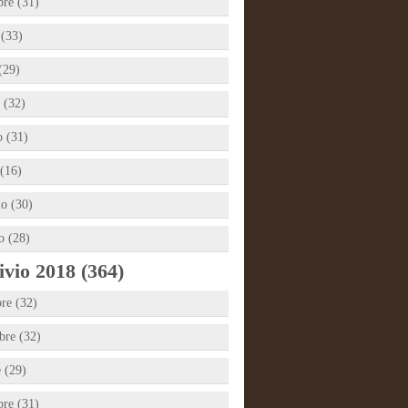
bre (31)
 (33)
(29)
 (32)
 (31)
(16)
io (30)
o (28)
vio 2018 (364)
re (32)
re (32)
e (29)
bre (31)