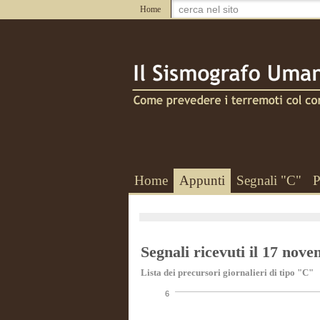
Home
Home
Appunti
Segnali "C"
P
Segnali ricevuti il 17 nov
Lista dei precursori giornalieri di tipo "C"
6