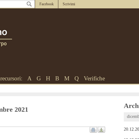
Facebook
Scrivimi
recursori:
A
G
H
B
M
Q
Verifiche
Archi
embre 2021
dicemb
20.12.20