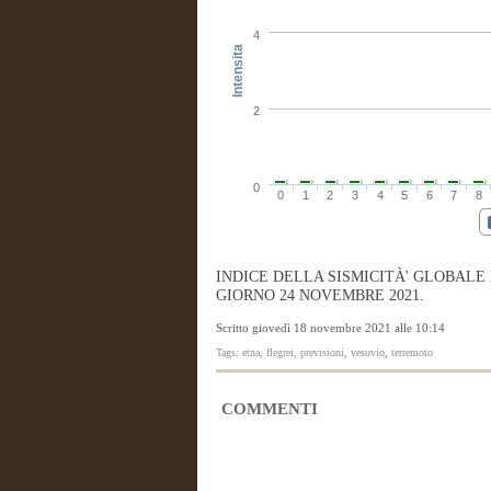
4
Intensita
2
0
0
1
2
3
4
5
6
7
8
INDICE DELLA SISMICITÀ' GLOBALE
GIORNO 24 NOVEMBRE 2021.
Scritto giovedì 18 novembre 2021 alle 10:14
Tags: etna, flegrei, previsioni, vesuvio, terremoto
COMMENTI