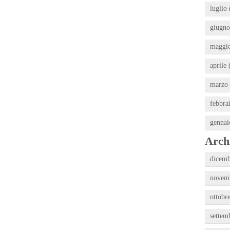
luglio 
giugno
maggio
aprile 
marzo 
febbra
gennai
Archi
dicemb
novemb
ottobr
settem