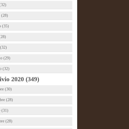
(32)
 (28)
 (35)
(28)
(32)
io (29)
o (32)
vio 2020 (349)
re (30)
re (28)
e (31)
bre (28)