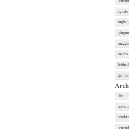
settem
agosto
luglio 
giugno
maggio
marzo 
febbra
gennai
Archi
dicemb
novemb
ottobr
settem