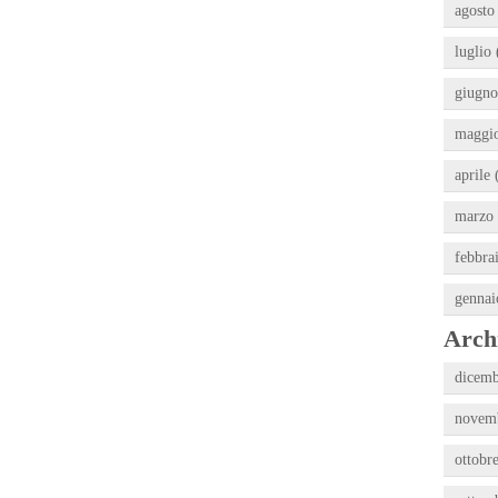
agosto
luglio 
giugno
maggio
aprile 
marzo 
febbra
gennai
Archi
dicemb
novemb
ottobr