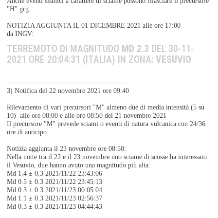
Anche eventi sismici a carattere di sciame possono rilasciare il precursore
"H" grg.
NOTIZIA AGGIUNTA IL 01 DICEMBRE 2021 alle ore 17:00
da INGV:
TERREMOTO DI MAGNITUDO
MD 2.3
DEL 30-11-
2021 ORE 20:04:31 (ITALIA) IN ZONA:
VESUVIO
-------------------------------------------------
3) Notifica del 22 novembre 2021 ore 09:40
Rilevamento di vari precursori "M" almeno due di media intensità (5 su
10) alle ore 08:00 e alle ore 08:50 del 21 novembre 2021
Il precursore "M" prevede sciami o eventi di natura vulcanica con 24/36
ore di anticipo.
Notizia aggiunta il 23 novembre ore 08:50:
Nella notte tra il 22 e il 23 novembre uno sciame di scosse ha interessato
il Vesuvio, due hanno avuto una magnitudo più alta:
Md 1.4 ± 0.3 2021/11/22 23:43:06
Md 0.5 ± 0.3 2021/11/22 23:45:13
Md 0.3 ± 0.3 2021/11/23 00:05:04
Md 1.1 ± 0.3 2021/11/23 02:56:37
Md 0.3 ± 0.3 2021/11/23 04:44:43