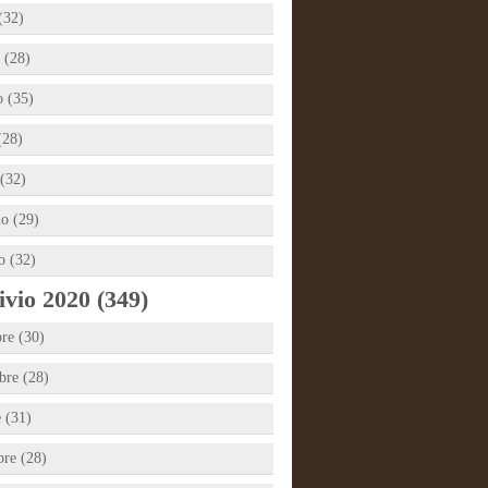
(32)
 (28)
 (35)
(28)
(32)
io (29)
o (32)
vio 2020 (349)
re (30)
re (28)
e (31)
bre (28)