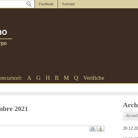
Facebook
Scrivimi
recursori:
A
G
H
B
M
Q
Verifiche
Archi
embre 2021
dicemb
20.12.20