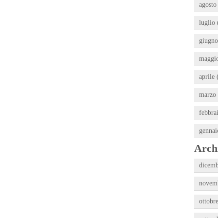
agosto
luglio 
giugno
maggio
aprile 
marzo 
febbra
gennai
Archi
dicemb
novemb
ottobr