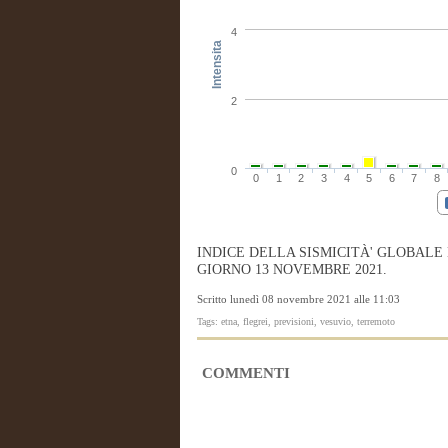
4
Intensita
2
0
0
1
2
3
4
5
6
7
8
INDICE DELLA SISMICITÀ' GLOBALE
GIORNO 13 NOVEMBRE 2021.
Scritto lunedì 08 novembre 2021 alle 11:03
Tags: etna, flegrei, previsioni, vesuvio, terremoto
COMMENTI