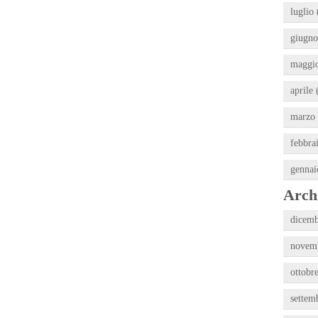
luglio 
giugno
maggio
aprile 
marzo 
febbra
gennai
Archi
dicemb
novemb
ottobr
settem