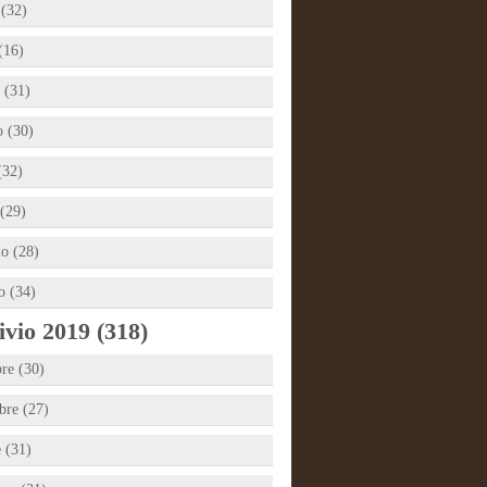
 (32)
(16)
 (31)
 (30)
(32)
(29)
io (28)
o (34)
vio 2019 (318)
re (30)
re (27)
e (31)