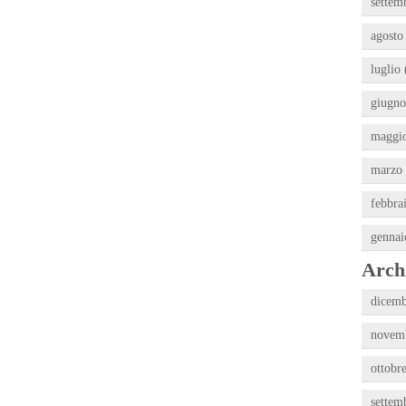
settem
agosto
luglio 
giugno
maggio
marzo 
febbra
gennai
Archi
dicemb
novemb
ottobr
settem