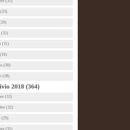
bre (31)
 (33)
(29)
 (32)
 (31)
(16)
io (30)
o (28)
vio 2018 (364)
re (32)
re (32)
e (29)
bre (31)