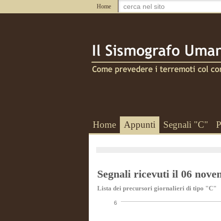
Home
Home
Appunti
Segnali "C"
P
Segnali ricevuti il 06 nov
Lista dei precursori giornalieri di tipo "C"
6