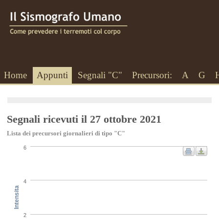
Home
Appunti
Segnali "C"
Precursori:
A
G
Segnali ricevuti il 27 ottobre 2021
Lista dei precursori giornalieri di tipo "C"
6
4
Intensita
2