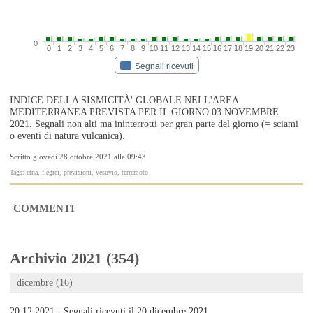
0
0
1
2
3
4
5
6
7
8
9
10
11
12
13
14
15
16
17
18
19
20
21
22
23
Segnali ricevuti
INDICE DELLA SISMICITÀ' GLOBALE NELL'AREA
MEDITERRANEA PREVISTA PER IL GIORNO 03 NOVEMBRE
2021. Segnali non alti ma ininterrotti per gran parte del giorno (= sciami
o eventi di natura vulcanica).
Scritto giovedì 28 ottobre 2021 alle 09:43
Tags: etna, flegrei, previsioni, vesuvio, terremoto
COMMENTI
Archivio 2021 (354)
dicembre (16)
20.12.2021 - Segnali ricevuti il 20 dicembre 2021