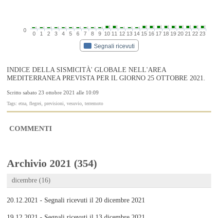
0
0
1
2
3
4
5
6
7
8
9
10
11
12
13
14
15
16
17
18
19
20
21
22
23
Segnali ricevuti
INDICE DELLA SISMICITÀ' GLOBALE NELL'AREA
MEDITERRANEA PREVISTA PER IL GIORNO 25 OTTOBRE 2021.
Scritto sabato 23 ottobre 2021 alle 10:09
Tags: etna, flegrei, previsioni, vesuvio, terremoto
COMMENTI
Archivio 2021 (354)
dicembre (16)
20.12.2021 - Segnali ricevuti il 20 dicembre 2021
19.12.2021 - Segnali ricevuti il 13 dicembre 2021