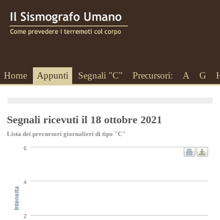
Home
Appunti
Segnali "C"
Precursori:
A
G
Segnali ricevuti il 18 ottobre 2021
Lista dei precursori giornalieri di tipo "C"
6
4
Intensita
2