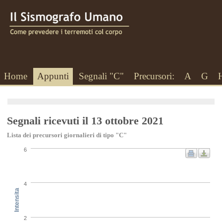
Home
Appunti
Segnali "C"
Precursori:
A
G
Segnali ricevuti il 13 ottobre 2021
Lista dei precursori giornalieri di tipo "C"
6
4
Intensita
2