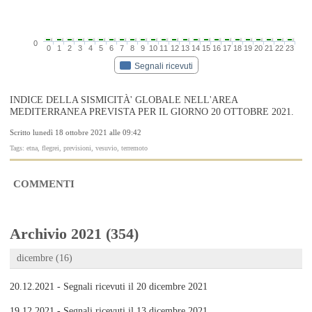
0
0
1
2
3
4
5
6
7
8
9
10
11
12
13
14
15
16
17
18
19
20
21
22
23
Segnali ricevuti
INDICE DELLA SISMICITÀ' GLOBALE NELL'AREA
MEDITERRANEA PREVISTA PER IL GIORNO 20 OTTOBRE 2021.
Scritto lunedì 18 ottobre 2021 alle 09:42
Tags: etna, flegrei, previsioni, vesuvio, terremoto
COMMENTI
Archivio 2021 (354)
dicembre (16)
20.12.2021 - Segnali ricevuti il 20 dicembre 2021
19.12.2021 - Segnali ricevuti il 13 dicembre 2021