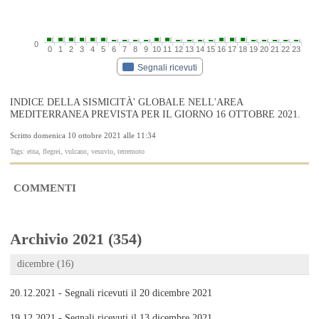
0
0
1
2
3
4
5
6
7
8
9
10
11
12
13
14
15
16
17
18
19
20
21
22
23
Segnali ricevuti
INDICE DELLA SISMICITÀ' GLOBALE NELL'AREA
MEDITERRANEA PREVISTA PER IL GIORNO 16 OTTOBRE 2021.
Scritto domenica 10 ottobre 2021 alle 11:34
Tags: etna, flegrei, vulcano, vesuvio, terremoto
COMMENTI
Archivio 2021 (354)
dicembre (16)
20.12.2021 - Segnali ricevuti il 20 dicembre 2021
19.12.2021 - Segnali ricevuti il 13 dicembre 2021