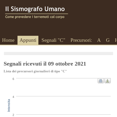
Home
Appunti
Segnali "C"
Precursori:
A
G
Segnali ricevuti il 09 ottobre 2021
Lista dei precursori giornalieri di tipo "C"
6
4
Intensita
2