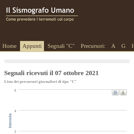
Home
Appunti
Segnali "C"
Precursori:
A
G
Segnali ricevuti il 07 ottobre 2021
Lista dei precursori giornalieri di tipo "C"
6
4
Intensita
2