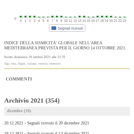
0
0
1
2
3
4
5
6
7
8
9
10
11
12
13
14
15
16
17
18
19
20
21
22
23
Segnali ricevuti
INDICE DELLA SISMICITÀ' GLOBALE NELL'AREA
MEDITERRANEA PREVISTA PER IL GIORNO 14 OTTOBRE 2021.
Scritto domenica 10 ottobre 2021 alle 11:31
Tags: etna, flegrei, vulcano, vesuvio, terremoto
COMMENTI
Archivio 2021 (354)
dicembre (16)
20.12.2021 - Segnali ricevuti il 20 dicembre 2021
19.12.2021 - Segnali ricevuti il 13 dicembre 2021