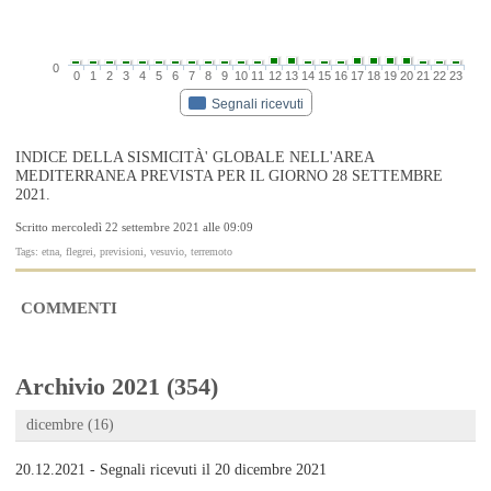
0
0
1
2
3
4
5
6
7
8
9
10
11
12
13
14
15
16
17
18
19
20
21
22
23
Segnali ricevuti
INDICE DELLA SISMICITÀ' GLOBALE NELL'AREA
MEDITERRANEA PREVISTA PER IL GIORNO 28 SETTEMBRE
2021.
Scritto mercoledì 22 settembre 2021 alle 09:09
Tags: etna, flegrei, previsioni, vesuvio, terremoto
COMMENTI
Archivio 2021 (354)
dicembre (16)
20.12.2021 - Segnali ricevuti il 20 dicembre 2021