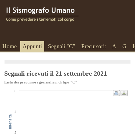
Home
Appunti
Segnali "C"
Precursori:
A
G
Segnali ricevuti il 21 settembre 2021
Lista dei precursori giornalieri di tipo "C"
6
4
Intensita
2