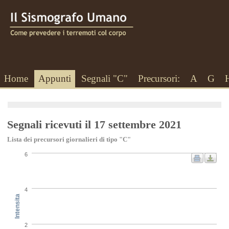
Home
Appunti
Segnali "C"
Precursori:
A
G
Segnali ricevuti il 17 settembre 2021
Lista dei precursori giornalieri di tipo "C"
6
4
Intensita
2