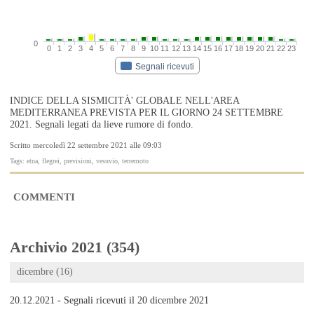
0
0
1
2
3
4
5
6
7
8
9
10
11
12
13
14
15
16
17
18
19
20
21
22
23
Segnali ricevuti
INDICE DELLA SISMICITÀ' GLOBALE NELL'AREA
MEDITERRANEA PREVISTA PER IL GIORNO 24 SETTEMBRE
2021. Segnali legati da lieve rumore di fondo.
Scritto mercoledì 22 settembre 2021 alle 09:03
Tags: etna, flegrei, previsioni, vesuvio, terremoto
COMMENTI
Archivio 2021 (354)
dicembre (16)
20.12.2021 - Segnali ricevuti il 20 dicembre 2021