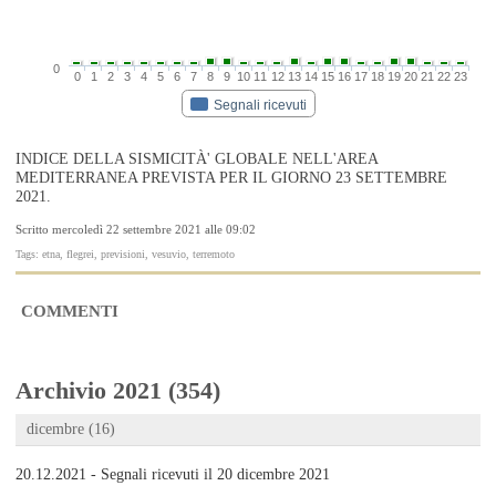
0
0
1
2
3
4
5
6
7
8
9
10
11
12
13
14
15
16
17
18
19
20
21
22
23
Segnali ricevuti
INDICE DELLA SISMICITÀ' GLOBALE NELL'AREA
MEDITERRANEA PREVISTA PER IL GIORNO 23 SETTEMBRE
2021.
Scritto mercoledì 22 settembre 2021 alle 09:02
Tags: etna, flegrei, previsioni, vesuvio, terremoto
COMMENTI
Archivio 2021 (354)
dicembre (16)
20.12.2021 - Segnali ricevuti il 20 dicembre 2021