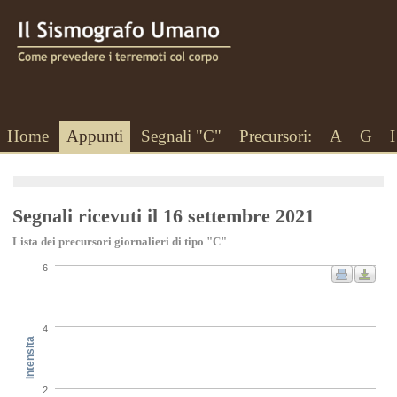
Home
Appunti
Segnali "C"
Precursori:
A
G
Segnali ricevuti il 16 settembre 2021
Lista dei precursori giornalieri di tipo "C"
6
4
Intensita
2