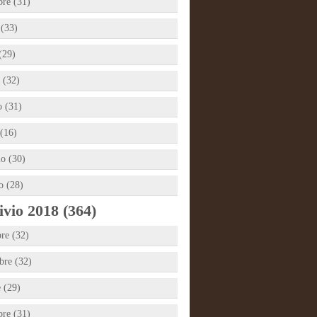
bre (31)
 (33)
(29)
 (32)
 (31)
(16)
io (30)
o (28)
vio 2018 (364)
re (32)
re (32)
e (29)
bre (31)