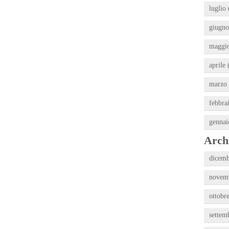
luglio 
giugno
maggio
aprile 
marzo 
febbra
gennai
Archi
dicemb
novemb
ottobr
settem