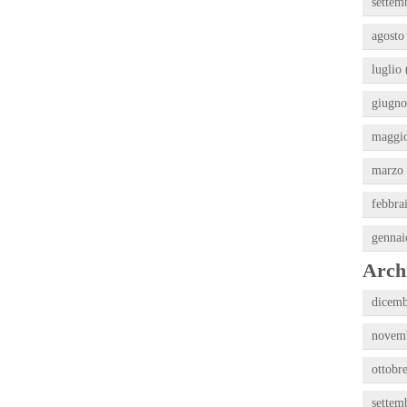
settem
agosto
luglio 
giugno
maggio
marzo 
febbra
gennai
Archi
dicemb
novemb
ottobr
settem