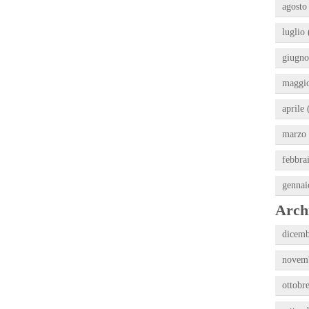
agosto
luglio 
giugno
maggio
aprile 
marzo 
febbra
gennai
Archi
dicemb
novemb
ottobr