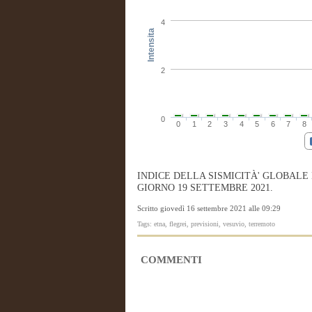
4
Intensita
2
0
0
1
2
3
4
5
6
7
8
INDICE DELLA SISMICITÀ' GLOBALE
GIORNO 19 SETTEMBRE 2021.
Scritto giovedì 16 settembre 2021 alle 09:29
Tags: etna, flegrei, previsioni, vesuvio, terremoto
COMMENTI