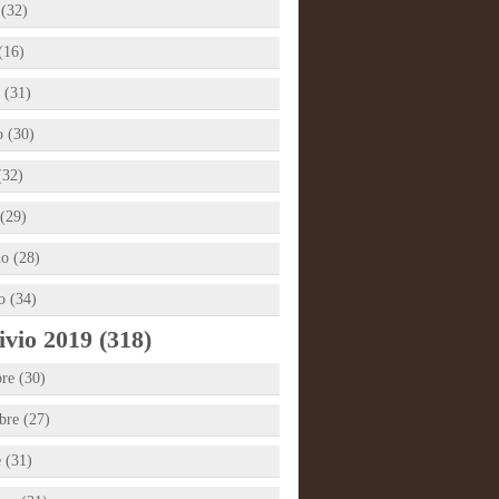
 (32)
(16)
 (31)
 (30)
(32)
(29)
io (28)
o (34)
vio 2019 (318)
re (30)
re (27)
e (31)