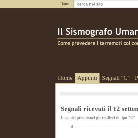
Home
Home
Appunti
Segnali "C"
P
Segnali ricevuti il 12 sett
Lista dei precursori giornalieri di tipo "C"
6