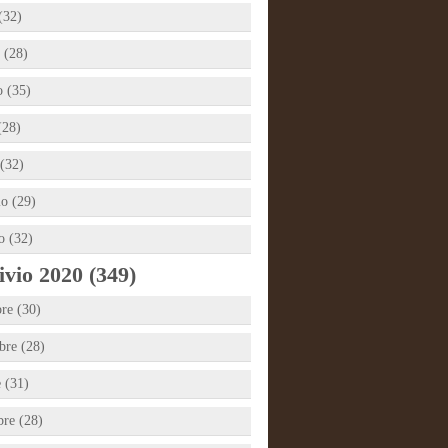
(32)
 (28)
 (35)
(28)
(32)
io (29)
o (32)
vio 2020 (349)
re (30)
re (28)
e (31)
bre (28)