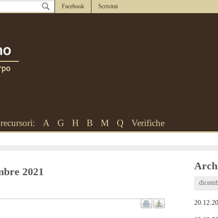
Facebook
Scrivimi
recursori:
A
G
H
B
M
Q
Verifiche
Archi
embre 2021
dicemb
20.12.20