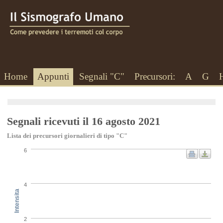
Home
Appunti
Segnali "C"
Precursori:
A
G
Segnali ricevuti il 16 agosto 2021
Lista dei precursori giornalieri di tipo "C"
6
4
Intensita
2