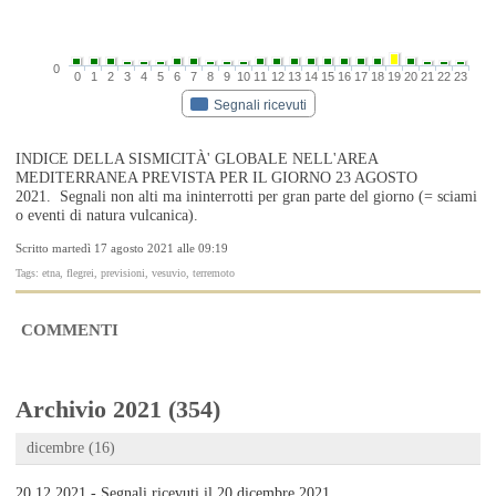
0
0
1
2
3
4
5
6
7
8
9
10
11
12
13
14
15
16
17
18
19
20
21
22
23
Segnali ricevuti
INDICE DELLA SISMICITÀ' GLOBALE NELL'AREA
MEDITERRANEA PREVISTA PER IL GIORNO 23 AGOSTO
2021. Segnali non alti ma ininterrotti per gran parte del giorno (= sciami
o eventi di natura vulcanica).
Scritto martedì 17 agosto 2021 alle 09:19
Tags: etna, flegrei, previsioni, vesuvio, terremoto
COMMENTI
Archivio 2021 (354)
dicembre (16)
20.12.2021 - Segnali ricevuti il 20 dicembre 2021