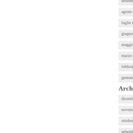
settem
agosto
luglio 
giugno
maggio
marzo 
febbra
gennai
Archi
dicemb
novemb
ottobr
settem