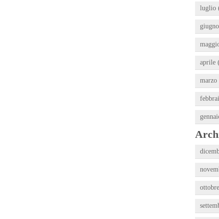
luglio 
giugno
maggio
aprile 
marzo 
febbra
gennai
Archi
dicemb
novemb
ottobr
settem