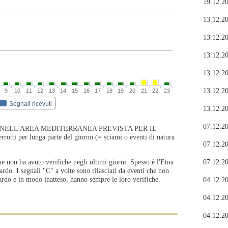
19.12.20
13.12.20
13.12.20
13.12.20
13.12.20
13.12.20
9
10
11
12
13
14
15
16
17
18
19
20
21
22
23
Segnali ricevuti
13.12.20
07.12.20
 NELL'AREA MEDITERRANEA PREVISTA PER IL
ti per lunga parte del giorno (= sciami o eventi di natura
07.12.20
e non ha avuto verifiche negli ultimi giorni. Spesso è l'Etna
07.12.20
ardo. I segnali "C" a volte sono rilasciati da eventi che non
tardo e in modo inatteso, hanno sempre le loro verifiche.
04.12.20
04.12.20
04.12.20