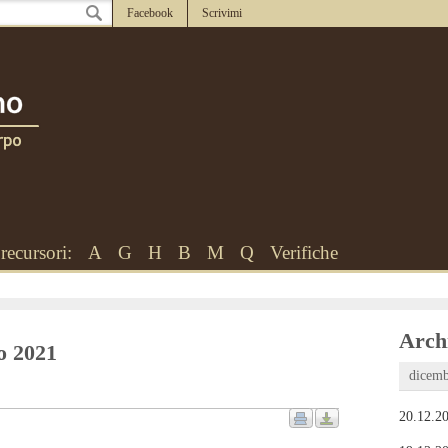
Facebook
Scrivimi
recursori:
A
G
H
B
M
Q
Verifiche
Archi
to 2021
dicemb
20.12.20