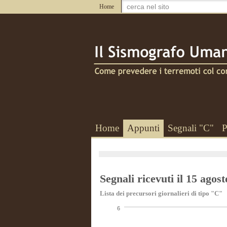
Home
Home
Appunti
Segnali "C"
P
Segnali ricevuti il 15 agos
Lista dei precursori giornalieri di tipo "C"
6