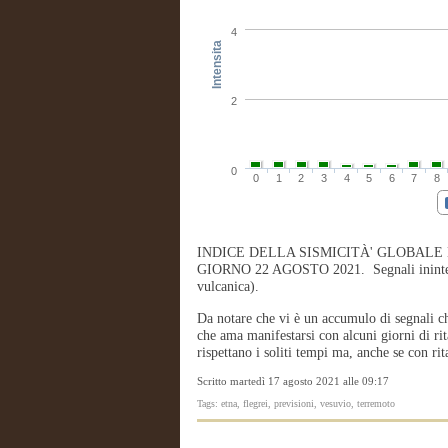
4
Intensita
2
0
0
1
2
3
4
5
6
7
8
INDICE DELLA SISMICITÀ' GLOBALE
GIORNO 22 AGOSTO 2021. Segnali ininterrot
vulcanica).
Da notare che vi è un accumulo di segnali ch
che ama manifestarsi con alcuni giorni di rit
rispettano i soliti tempi ma, anche se con ri
Scritto martedì 17 agosto 2021 alle 09:17
Tags: etna, flegrei, previsioni, vesuvio, terremoto