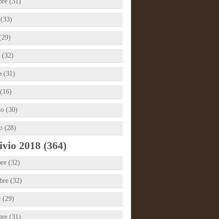
bre (31)
 (33)
(29)
 (32)
 (31)
(16)
io (30)
o (28)
vio 2018 (364)
re (32)
re (32)
e (29)
bre (31)