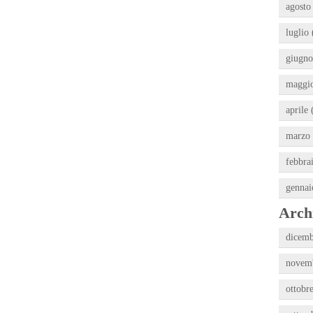
agosto
luglio 
giugno
maggio
aprile 
marzo 
febbra
gennai
Archi
dicemb
novemb
ottobr