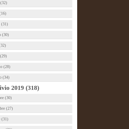
 (32)
(16)
 (31)
 (30)
(32)
(29)
io (28)
o (34)
vio 2019 (318)
re (30)
re (27)
e (31)