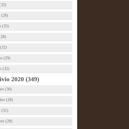
(32)
 (28)
 (35)
(28)
(32)
io (29)
o (32)
vio 2020 (349)
re (30)
re (28)
e (31)
bre (28)