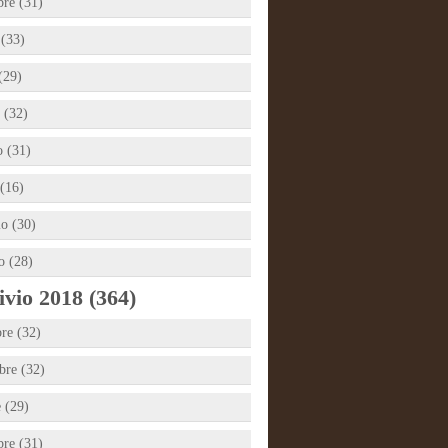
bre (31)
 (33)
(29)
 (32)
 (31)
(16)
io (30)
o (28)
vio 2018 (364)
re (32)
re (32)
e (29)
bre (31)