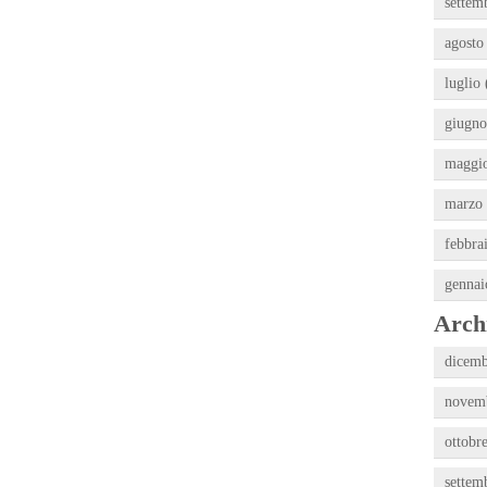
settem
agosto
luglio 
giugno
maggio
marzo 
febbra
gennai
Archi
dicemb
novemb
ottobr
settem