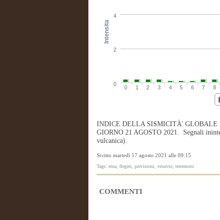
4
Intensita
2
0
0
1
2
3
4
5
6
7
8
INDICE DELLA SISMICITÀ' GLOBALE
GIORNO 21 AGOSTO 2021. Segnali ininterrot
vulcanica).
Scritto martedì 17 agosto 2021 alle 09:15
Tags: etna, flegrei, previsioni, vesuvio, terremoto
COMMENTI