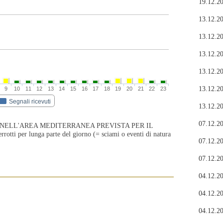
19.12.20
13.12.20
13.12.20
13.12.20
13.12.20
13.12.20
9
10
11
12
13
14
15
16
17
18
19
20
21
22
23
Segnali ricevuti
13.12.20
07.12.20
 NELL'AREA MEDITERRANEA PREVISTA PER IL
ti per lunga parte del giorno (= sciami o eventi di natura
07.12.20
07.12.20
04.12.20
04.12.20
04.12.20