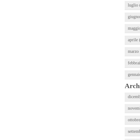
luglio 
giugno
maggio
aprile 
marzo 
febbra
gennai
Archi
dicemb
novemb
ottobr
settem