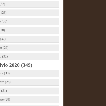
(32)
 (28)
 (35)
(28)
(32)
io (29)
o (32)
vio 2020 (349)
re (30)
re (28)
e (31)
bre (28)