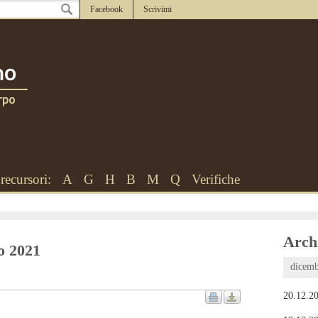
Facebook
Scrivimi
recursori:
A
G
H
B
M
Q
Verifiche
Archi
to 2021
dicemb
20.12.20