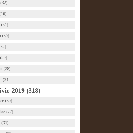
 (32)
(16)
 (31)
 (30)
(32)
(29)
io (28)
o (34)
vio 2019 (318)
re (30)
re (27)
e (31)