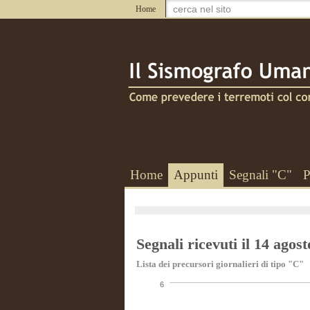
Home
Home
Appunti
Segnali "C"
P
Segnali ricevuti il 14 agos
Lista dei precursori giornalieri di tipo "C"
6