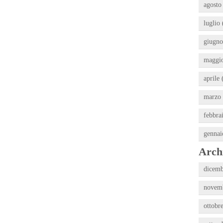
agosto
luglio 
giugno
maggio
aprile 
marzo 
febbra
gennai
Archi
dicemb
novemb
ottobr