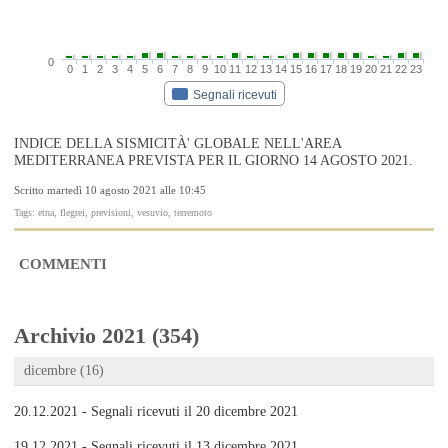
0
0
1
2
3
4
5
6
7
8
9
10
11
12
13
14
15
16
17
18
19
20
21
22
23
Segnali ricevuti
INDICE DELLA SISMICITÀ' GLOBALE NELL'AREA
MEDITERRANEA PREVISTA PER IL GIORNO 14 AGOSTO 2021.
Scritto martedì 10 agosto 2021 alle 10:45
Tags: etna, flegrei, previsioni, vesuvio, terremoto
COMMENTI
Archivio 2021 (354)
dicembre (16)
20.12.2021 - Segnali ricevuti il 20 dicembre 2021
19.12.2021 - Segnali ricevuti il 13 dicembre 2021