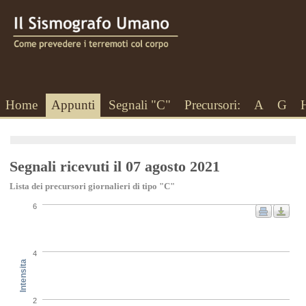
Home
Appunti
Segnali "C"
Precursori:
A
G
Segnali ricevuti il 07 agosto 2021
Lista dei precursori giornalieri di tipo "C"
6
4
Intensita
2