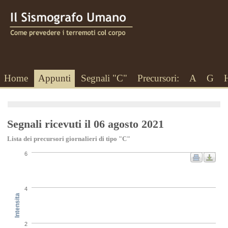
Home
Appunti
Segnali "C"
Precursori:
A
G
Segnali ricevuti il 06 agosto 2021
Lista dei precursori giornalieri di tipo "C"
6
4
Intensita
2