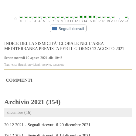
0
0
1
2
3
4
5
6
7
8
9
10
11
12
13
14
15
16
17
18
19
20
21
22
23
Segnali ricevuti
INDICE DELLA SISMICITÀ' GLOBALE NELL'AREA
MEDITERRANEA PREVISTA PER IL GIORNO 13 AGOSTO 2021.
Scritto martedì 10 agosto 2021 alle 10:43
Tags: etna, flegrei, previsioni, vesuvio, terremoto
COMMENTI
Archivio 2021 (354)
dicembre (16)
20.12.2021 - Segnali ricevuti il 20 dicembre 2021
19.12.2021 - Segnali ricevuti il 13 dicembre 2021