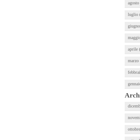
agosto
luglio 
giugno
maggio
aprile 
marzo 
febbra
gennai
Archi
dicemb
novemb
ottobr