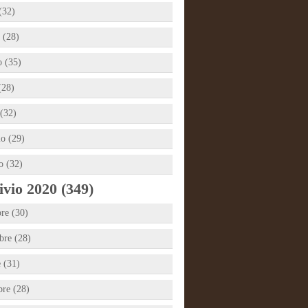
(32)
 (28)
 (35)
(28)
(32)
io (29)
o (32)
vio 2020 (349)
re (30)
re (28)
e (31)
bre (28)