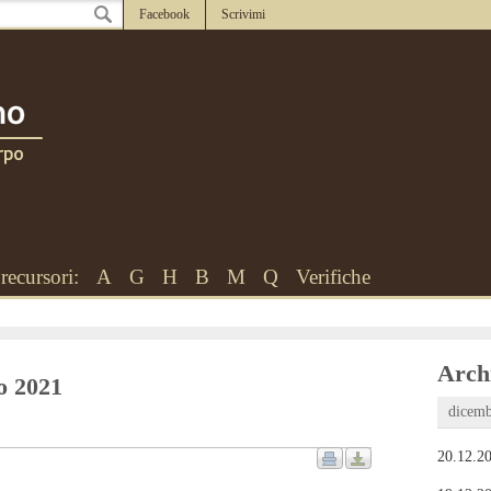
Facebook
Scrivimi
recursori:
A
G
H
B
M
Q
Verifiche
Archi
to 2021
dicemb
20.12.20