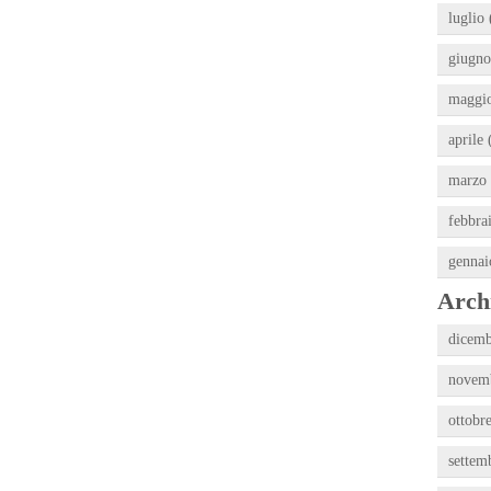
luglio 
giugno
maggio
aprile 
marzo 
febbra
gennai
Archi
dicemb
novemb
ottobr
settem