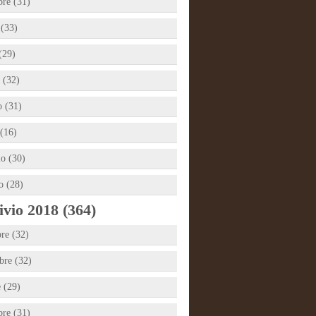
bre (31)
 (33)
(29)
 (32)
 (31)
(16)
io (30)
o (28)
vio 2018 (364)
re (32)
re (32)
e (29)
bre (31)