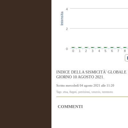
4
Intensita
2
0
0
1
2
3
4
5
6
7
8
INDICE DELLA SISMICITÀ' GLOBALE
GIORNO 10 AGOSTO 2021.
Scritto mercoledì 04 agosto 2021 alle 11:20
Tags: etna, flegrei, previsioni, vesuvio, terremoto
COMMENTI