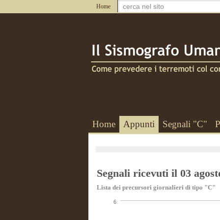
Home
Home
Appunti
Segnali "C"
P
Segnali ricevuti il 03 agos
Lista dei precursori giornalieri di tipo "C"
6