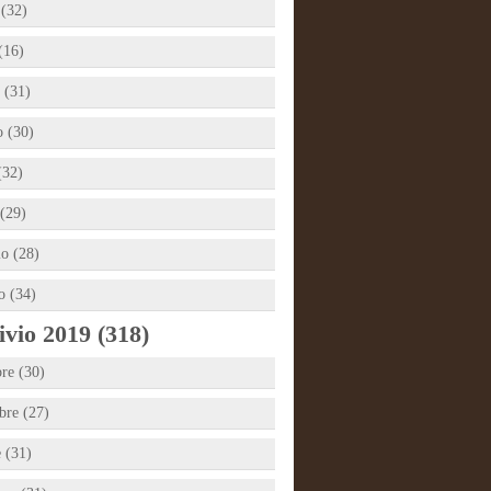
 (32)
(16)
 (31)
 (30)
(32)
(29)
io (28)
o (34)
vio 2019 (318)
re (30)
re (27)
e (31)