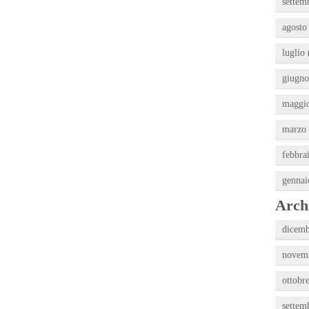
settem
agosto
luglio 
giugno
maggio
marzo 
febbra
gennai
Archi
dicemb
novemb
ottobr
settem