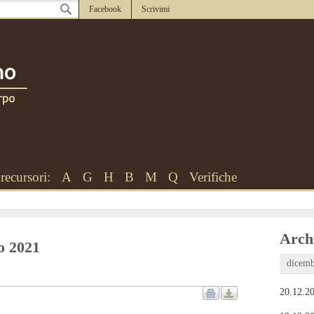
Facebook
Scrivimi
recursori:
A
G
H
B
M
Q
Verifiche
Archi
to 2021
dicemb
20.12.20