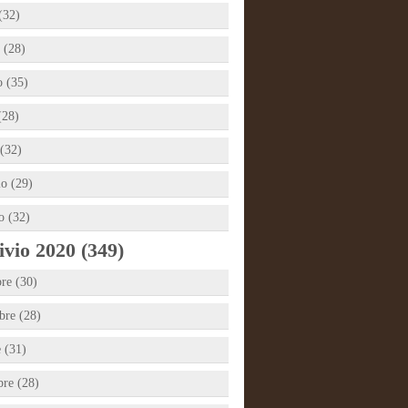
(32)
 (28)
 (35)
(28)
(32)
io (29)
o (32)
vio 2020 (349)
re (30)
re (28)
e (31)
bre (28)