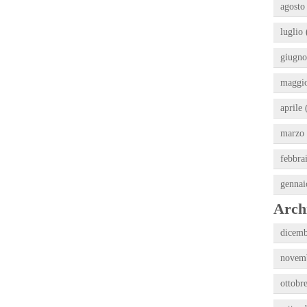
agosto
luglio 
giugno
maggio
aprile 
marzo 
febbra
gennai
Archi
dicemb
novemb
ottobr