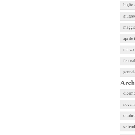
luglio 
giugno
maggio
aprile 
marzo 
febbra
gennai
Archi
dicemb
novemb
ottobr
settem