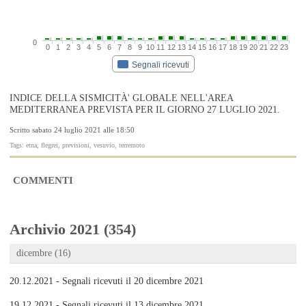
0
0
1
2
3
4
5
6
7
8
9
10
11
12
13
14
15
16
17
18
19
20
21
22
23
Segnali ricevuti
INDICE DELLA SISMICITÀ' GLOBALE NELL'AREA
MEDITERRANEA PREVISTA PER IL GIORNO 27 LUGLIO 2021.
Scritto sabato 24 luglio 2021 alle 18:50
Tags: etna, flegrei, previsioni, vesuvio, terremoto
COMMENTI
Archivio 2021 (354)
dicembre (16)
20.12.2021 - Segnali ricevuti il 20 dicembre 2021
19.12.2021 - Segnali ricevuti il 13 dicembre 2021