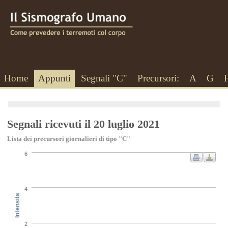
Home
Appunti
Segnali "C"
Precursori:
A
G
Segnali ricevuti il 20 luglio 2021
Lista dei precursori giornalieri di tipo "C"
6
4
Intensita
2