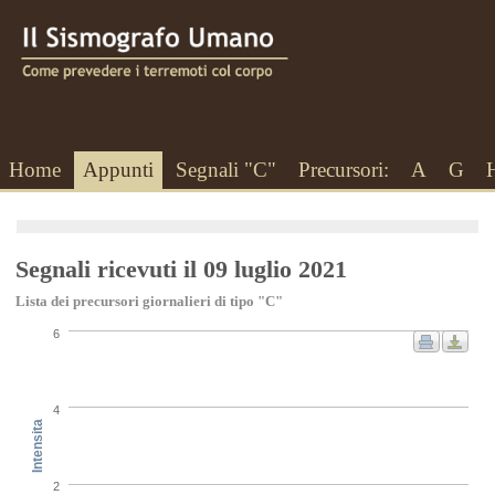
Home
Appunti
Segnali "C"
Precursori:
A
G
Segnali ricevuti il 09 luglio 2021
Lista dei precursori giornalieri di tipo "C"
6
4
Intensita
2