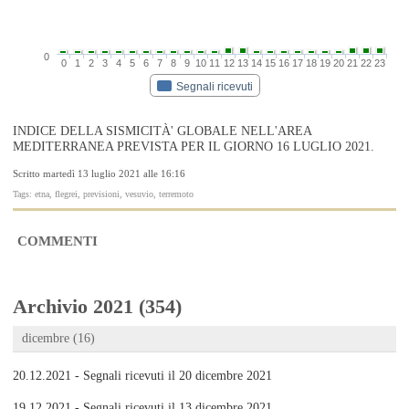
0
0
1
2
3
4
5
6
7
8
9
10
11
12
13
14
15
16
17
18
19
20
21
22
23
Segnali ricevuti
INDICE DELLA SISMICITÀ' GLOBALE NELL'AREA
MEDITERRANEA PREVISTA PER IL GIORNO 16 LUGLIO 2021.
Scritto martedì 13 luglio 2021 alle 16:16
Tags: etna, flegrei, previsioni, vesuvio, terremoto
COMMENTI
Archivio 2021 (354)
dicembre (16)
20.12.2021 - Segnali ricevuti il 20 dicembre 2021
19.12.2021 - Segnali ricevuti il 13 dicembre 2021