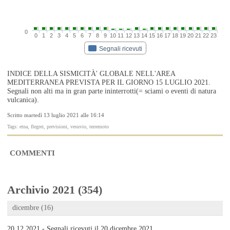
0
0
1
2
3
4
5
6
7
8
9
10
11
12
13
14
15
16
17
18
19
20
21
22
23
Segnali ricevuti
INDICE DELLA SISMICITÀ' GLOBALE NELL'AREA
MEDITERRANEA PREVISTA PER IL GIORNO 15 LUGLIO 2021.
Segnali non alti ma in gran parte ininterrotti(= sciami o eventi di natura
vulcanica).
Scritto martedì 13 luglio 2021 alle 16:14
Tags: etna, flegrei, previsioni, vesuvio, terremoto
COMMENTI
Archivio 2021 (354)
dicembre (16)
20.12.2021 - Segnali ricevuti il 20 dicembre 2021