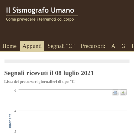
Home
Appunti
Segnali "C"
Precursori:
A
G
Segnali ricevuti il 08 luglio 2021
Lista dei precursori giornalieri di tipo "C"
6
4
Intensita
2