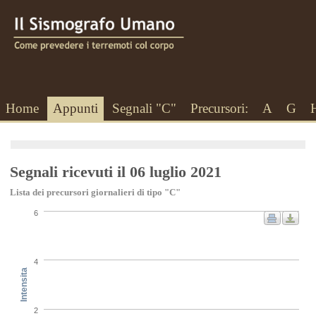
Home
Appunti
Segnali "C"
Precursori:
A
G
Segnali ricevuti il 06 luglio 2021
Lista dei precursori giornalieri di tipo "C"
6
4
Intensita
2