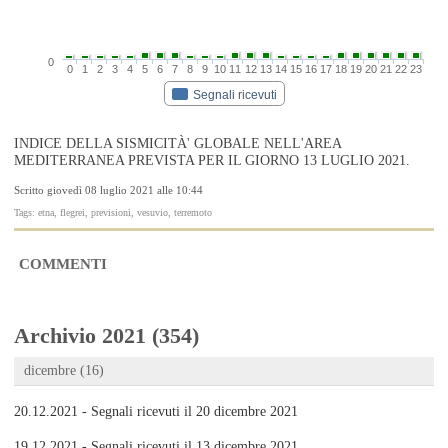
0
0
1
2
3
4
5
6
7
8
9
10
11
12
13
14
15
16
17
18
19
20
21
22
23
Segnali ricevuti
INDICE DELLA SISMICITÀ' GLOBALE NELL'AREA
MEDITERRANEA PREVISTA PER IL GIORNO 13 LUGLIO 2021.
Scritto giovedì 08 luglio 2021 alle 10:44
Tags: etna, flegrei, previsioni, vesuvio, terremoto
COMMENTI
Archivio 2021 (354)
dicembre (16)
20.12.2021 - Segnali ricevuti il 20 dicembre 2021
19.12.2021 - Segnali ricevuti il 13 dicembre 2021