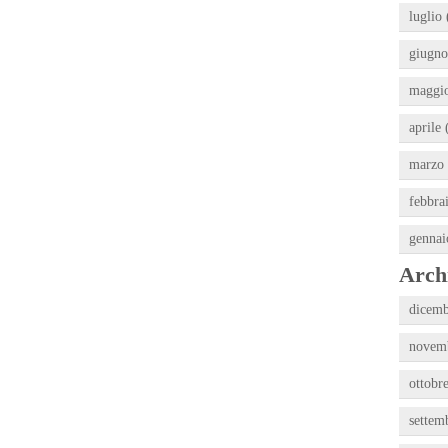
luglio 
giugno
maggio
aprile 
marzo 
febbra
gennai
Archi
dicemb
novemb
ottobr
settem