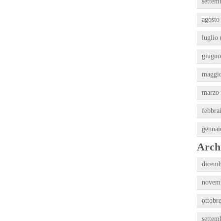
settem
agosto
luglio 
giugno
maggio
marzo 
febbra
gennai
Archi
dicemb
novemb
ottobr
settem