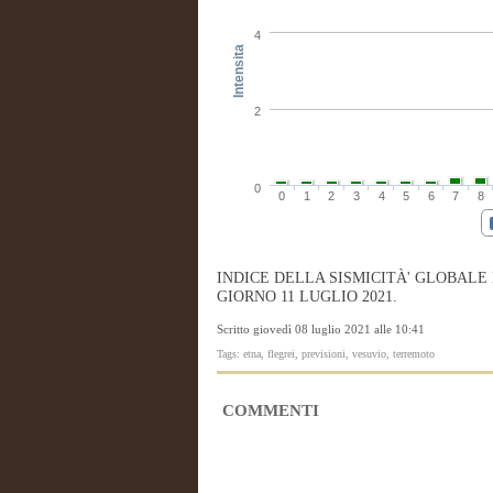
4
Intensita
2
0
0
1
2
3
4
5
6
7
8
INDICE DELLA SISMICITÀ' GLOBALE
GIORNO 11 LUGLIO 2021.
Scritto giovedì 08 luglio 2021 alle 10:41
Tags: etna, flegrei, previsioni, vesuvio, terremoto
COMMENTI