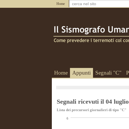
Home
Home
Appunti
Segnali "C"
P
Segnali ricevuti il 04 lugli
Lista dei precursori giornalieri di tipo "C"
6