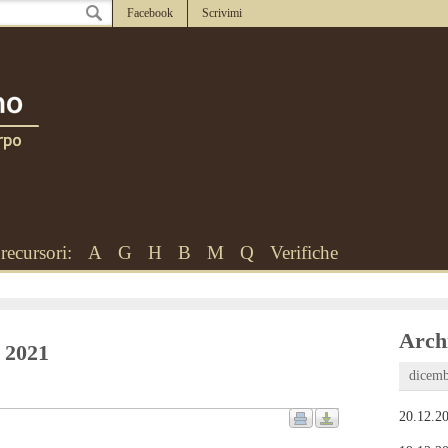
Facebook
Scrivimi
recursori:
A
G
H
B
M
Q
Verifiche
Archi
o 2021
dicemb
20.12.20