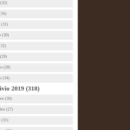
 (32)
(16)
 (31)
 (30)
(32)
(29)
io (28)
o (34)
vio 2019 (318)
re (30)
re (27)
e (31)