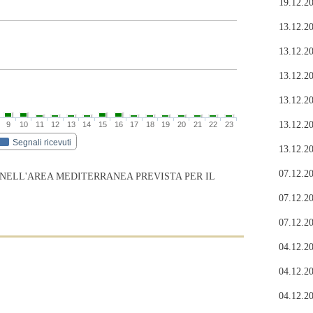
19.12.20
13.12.20
13.12.20
13.12.20
13.12.20
13.12.20
9
10
11
12
13
14
15
16
17
18
19
20
21
22
23
Segnali ricevuti
13.12.20
07.12.20
 NELL'AREA MEDITERRANEA PREVISTA PER IL
07.12.20
07.12.20
04.12.20
04.12.20
04.12.20