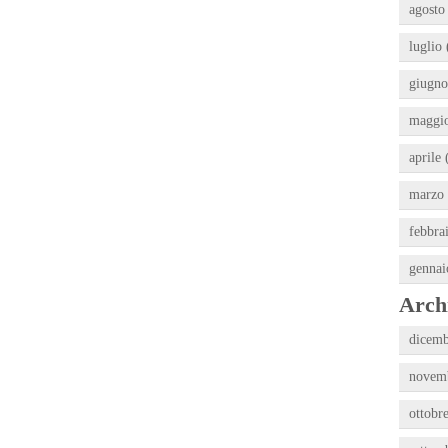
agosto
luglio 
giugno
maggio
aprile 
marzo 
febbra
gennai
Archi
dicemb
novemb
ottobr