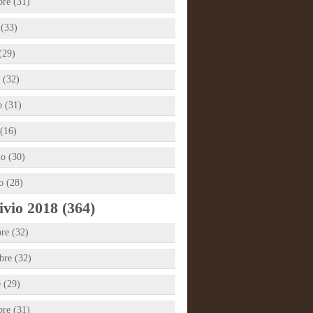
bre (31)
 (33)
(29)
 (32)
 (31)
(16)
io (30)
o (28)
vio 2018 (364)
re (32)
re (32)
e (29)
bre (31)