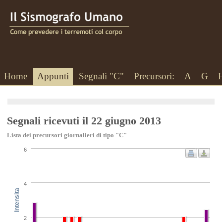
Home
Appunti
Segnali "C"
Precursori:
A
G
Segnali ricevuti il 22 giugno 2013
Lista dei precursori giornalieri di tipo "C"
6
4
Intensita
2