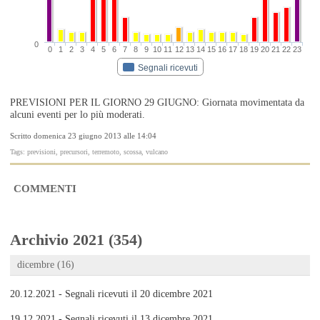
0
0
1
2
3
4
5
6
7
8
9
10
11
12
13
14
15
16
17
18
19
20
21
22
23
Segnali ricevuti
PREVISIONI PER IL GIORNO 29 GIUGNO: Giornata movimentata da
alcuni eventi per lo più moderati.
Scritto domenica 23 giugno 2013 alle 14:04
Tags: previsioni, precursori, terremoto, scossa, vulcano
COMMENTI
Archivio 2021 (354)
dicembre (16)
20.12.2021 - Segnali ricevuti il 20 dicembre 2021
19.12.2021 - Segnali ricevuti il 13 dicembre 2021