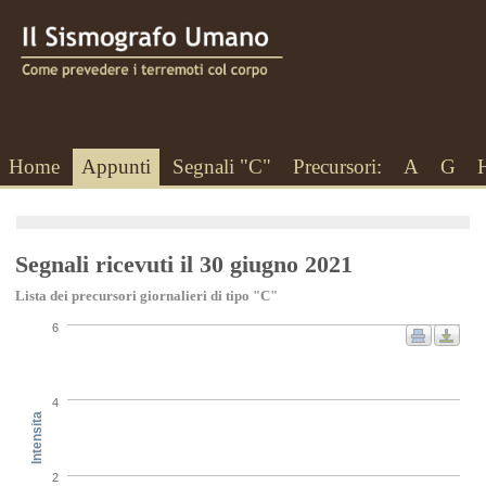
Home
Appunti
Segnali "C"
Precursori:
A
G
Segnali ricevuti il 30 giugno 2021
Lista dei precursori giornalieri di tipo "C"
6
4
Intensita
2