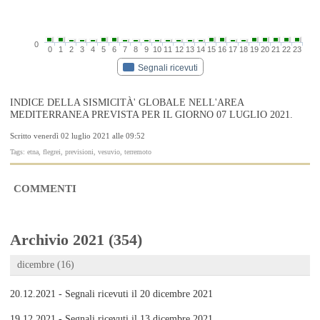
0
0
1
2
3
4
5
6
7
8
9
10
11
12
13
14
15
16
17
18
19
20
21
22
23
Segnali ricevuti
INDICE DELLA SISMICITÀ' GLOBALE NELL'AREA
MEDITERRANEA PREVISTA PER IL GIORNO 07 LUGLIO 2021.
Scritto venerdì 02 luglio 2021 alle 09:52
Tags: etna, flegrei, previsioni, vesuvio, terremoto
COMMENTI
Archivio 2021 (354)
dicembre (16)
20.12.2021 - Segnali ricevuti il 20 dicembre 2021
19.12.2021 - Segnali ricevuti il 13 dicembre 2021