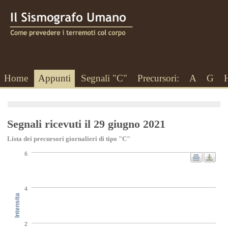
Home
Appunti
Segnali "C"
Precursori:
A
G
Segnali ricevuti il 29 giugno 2021
Lista dei precursori giornalieri di tipo "C"
6
4
Intensita
2