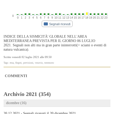
0
0
1
2
3
4
5
6
7
8
9
10
11
12
13
14
15
16
17
18
19
20
21
22
23
Segnali ricevuti
INDICE DELLA SISMICITÀ' GLOBALE NELL'AREA
MEDITERRANEA PREVISTA PER IL GIORNO 06 LUGLIO
2021. Segnali non alti ma in gran parte ininterrotti(= sciami o eventi di
natura vulcanica).
Scritto venerdì 02 luglio 2021 alle 09:50
Tags: etna, flegrei, previsioni, vesuvio, terremoto
COMMENTI
Archivio 2021 (354)
dicembre (16)
20.12.2021 - Segnali ricevuti il 20 dicembre 2021