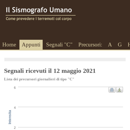
Home
Appunti
Segnali "C"
Precursori:
A
G
Segnali ricevuti il 12 maggio 2021
Lista dei precursori giornalieri di tipo "C"
6
4
Intensita
2