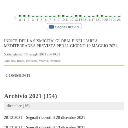
0
0
1
2
3
4
5
6
7
8
9
10
11
12
13
14
15
16
17
18
19
20
21
22
23
Segnali ricevuti
INDICE DELLA SISMICITÀ' GLOBALE NELL'AREA
MEDITERRANEA PREVISTA PER IL GIORNO 19 MAGGIO 2021.
Scritto giovedì 13 maggio 2021 alle 10:29
Tags: etna, flegrei, previsioni, vesuvio, terremoto
COMMENTI
Archivio 2021 (354)
dicembre (16)
20.12.2021 - Segnali ricevuti il 20 dicembre 2021
19.12.2021 - Segnali ricevuti il 13 dicembre 2021