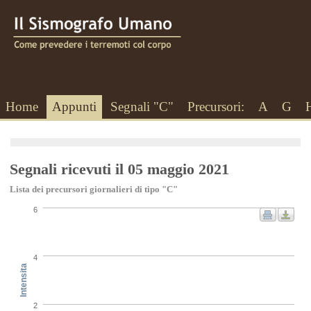
Home
Appunti
Segnali "C"
Precursori:
A
G
Segnali ricevuti il 05 maggio 2021
Lista dei precursori giornalieri di tipo "C"
6
4
Intensita
2