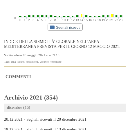
0
0
1
2
3
4
5
6
7
8
9
10
11
12
13
14
15
16
17
18
19
20
21
22
23
Segnali ricevuti
INDICE DELLA SISMICITÀ' GLOBALE NELL'AREA
MEDITERRANEA PREVISTA PER IL GIORNO 12 MAGGIO 2021.
Scritto sabato 08 maggio 2021 alle 09:18
Tags: etna, flegrei, previsioni, vesuvio, terremoto
COMMENTI
Archivio 2021 (354)
dicembre (16)
20.12.2021 - Segnali ricevuti il 20 dicembre 2021
19.12.2021 - Segnali ricevuti il 13 dicembre 2021