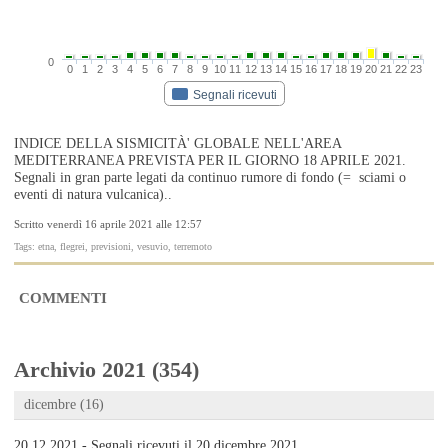
0
0
1
2
3
4
5
6
7
8
9
10
11
12
13
14
15
16
17
18
19
20
21
22
23
Segnali ricevuti
INDICE DELLA SISMICITÀ' GLOBALE NELL'AREA
MEDITERRANEA PREVISTA PER IL GIORNO 18 APRILE 2021.
Segnali in gran parte legati da continuo rumore di fondo (= sciami o
eventi di natura vulcanica)..
Scritto venerdì 16 aprile 2021 alle 12:57
Tags: etna, flegrei, previsioni, vesuvio, terremoto
COMMENTI
Archivio 2021 (354)
dicembre (16)
20.12.2021 - Segnali ricevuti il 20 dicembre 2021