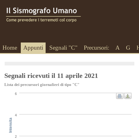
Home
Appunti
Segnali "C"
Precursori:
A
G
Segnali ricevuti il 11 aprile 2021
Lista dei precursori giornalieri di tipo "C"
6
4
Intensita
2