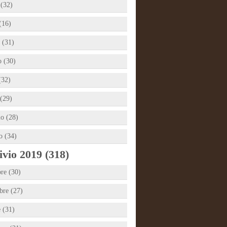
 (32)
(16)
 (31)
 (30)
(32)
(29)
io (28)
o (34)
vio 2019 (318)
re (30)
re (27)
e (31)