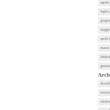
agosto
luglio 
giugno
maggio
aprile 
marzo 
febbra
gennai
Archi
dicemb
novemb
ottobr