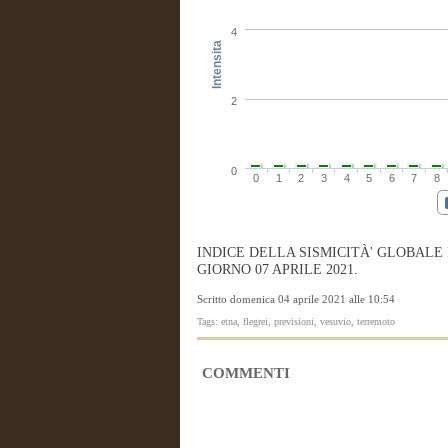
4
Intensita
2
0
0
1
2
3
4
5
6
7
8
INDICE DELLA SISMICITÀ' GLOBALE
GIORNO 07 APRILE 2021.
Scritto domenica 04 aprile 2021 alle 10:54
Tags: etna, flegrei, previsioni, vesuvio, terremoto
COMMENTI