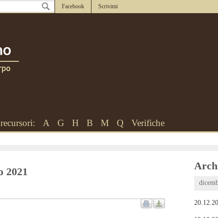
Facebook
Scrivimi
recursori:
A
G
H
B
M
Q
Verifiche
Archi
zo 2021
dicemb
20.12.20