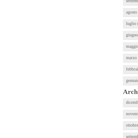
settem
agosto
luglio 
giugno
maggio
marzo 
febbra
gennai
Archi
dicemb
novemb
ottobr
settem