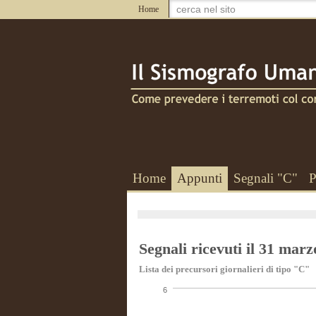
Home
Home
Appunti
Segnali "C"
P
Segnali ricevuti il 31 mar
Lista dei precursori giornalieri di tipo "C"
6