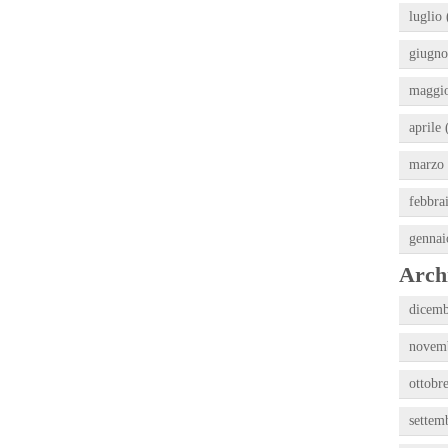
luglio 
giugno
maggio
aprile 
marzo 
febbra
gennai
Archi
dicemb
novemb
ottobr
settem