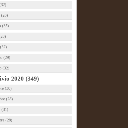
(32)
 (28)
 (35)
(28)
(32)
io (29)
o (32)
vio 2020 (349)
re (30)
re (28)
e (31)
bre (28)