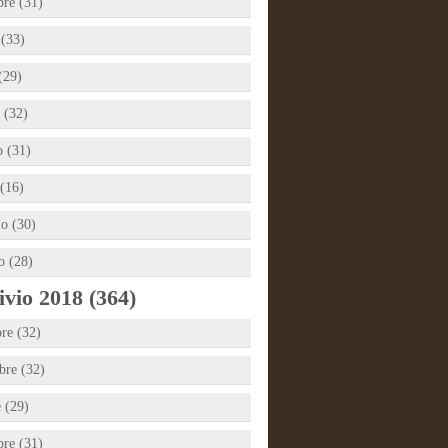
bre (31)
 (33)
(29)
 (32)
 (31)
(16)
io (30)
o (28)
vio 2018 (364)
re (32)
re (32)
e (29)
bre (31)