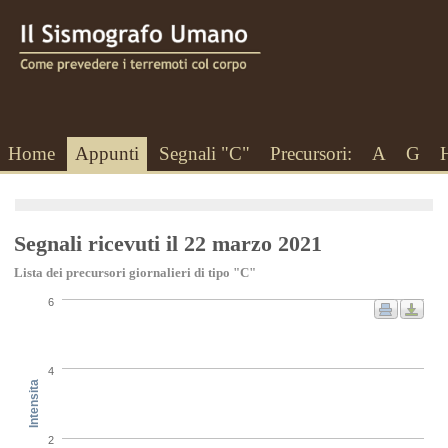
Home
Appunti
Segnali "C"
Precursori:
A
G
Segnali ricevuti il 22 marzo 2021
Lista dei precursori giornalieri di tipo "C"
6
4
Intensita
2