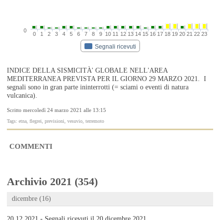
0
0
1
2
3
4
5
6
7
8
9
10
11
12
13
14
15
16
17
18
19
20
21
22
23
Segnali ricevuti
INDICE DELLA SISMICITÀ' GLOBALE NELL'AREA
MEDITERRANEA PREVISTA PER IL GIORNO 29 MARZO 2021. I
segnali sono in gran parte ininterrotti (= sciami o eventi di natura
vulcanica).
Scritto mercoledì 24 marzo 2021 alle 13:15
Tags: etna, flegrei, previsioni, vesuvio, terremoto
COMMENTI
Archivio 2021 (354)
dicembre (16)
20.12.2021 - Segnali ricevuti il 20 dicembre 2021