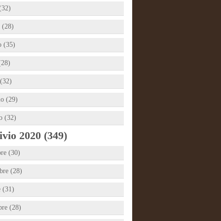
(32)
 (28)
 (35)
(28)
(32)
io (29)
o (32)
vio 2020 (349)
re (30)
re (28)
e (31)
bre (28)