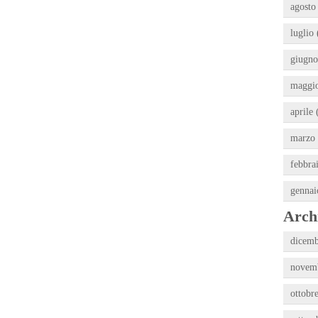
agosto
luglio 
giugno
maggio
aprile 
marzo 
febbra
gennai
Archi
dicemb
novemb
ottobr