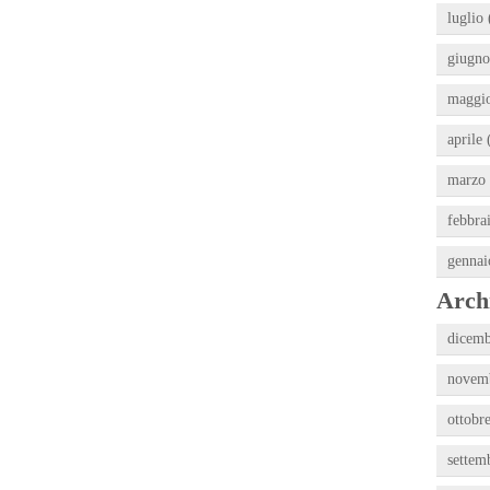
luglio 
giugno
maggio
aprile 
marzo 
febbra
gennai
Archi
dicemb
novemb
ottobr
settem