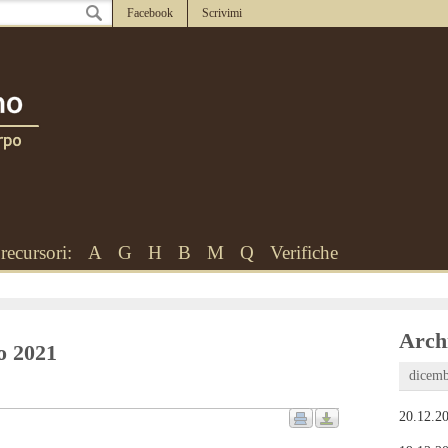
Facebook
Scrivimi
recursori:
A
G
H
B
M
Q
Verifiche
Archi
zo 2021
dicemb
20.12.20