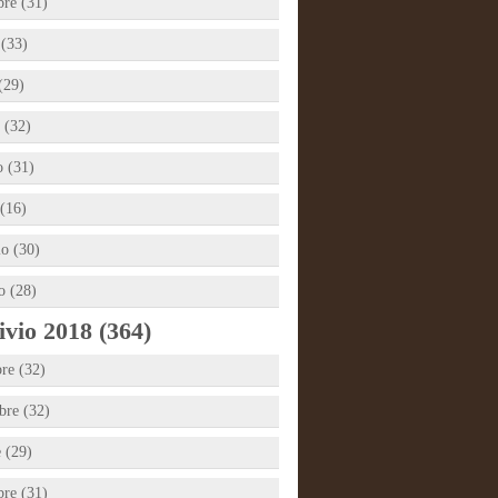
bre (31)
 (33)
(29)
 (32)
 (31)
(16)
io (30)
o (28)
vio 2018 (364)
re (32)
re (32)
e (29)
bre (31)