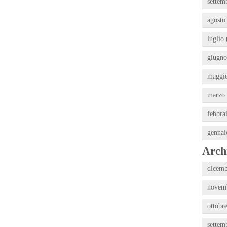
settem
agosto
luglio 
giugno
maggio
marzo 
febbra
gennai
Archi
dicemb
novemb
ottobr
settem