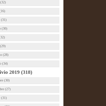
 (32)
(16)
 (31)
 (30)
(32)
(29)
io (28)
o (34)
vio 2019 (318)
re (30)
re (27)
e (31)