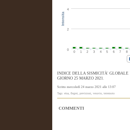
4
Intensita
2
0
0
1
2
3
4
5
6
7
8
INDICE DELLA SISMICITÀ' GLOBALE
GIORNO 25 MARZO 2021.
Scritto mercoledì 24 marzo 2021 alle 13:07
Tags: etna, flegrei, previsioni, vesuvio, terremoto
COMMENTI