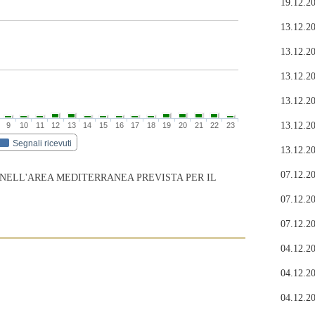
19.12.20
13.12.20
13.12.20
13.12.20
13.12.20
13.12.20
9
10
11
12
13
14
15
16
17
18
19
20
21
22
23
Segnali ricevuti
13.12.20
07.12.20
 NELL'AREA MEDITERRANEA PREVISTA PER IL
07.12.20
07.12.20
04.12.20
04.12.20
04.12.20