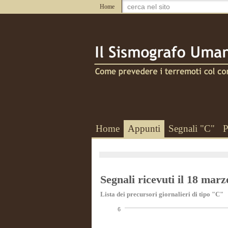
Home
Home
Appunti
Segnali "C"
P
Segnali ricevuti il 18 mar
Lista dei precursori giornalieri di tipo "C"
6