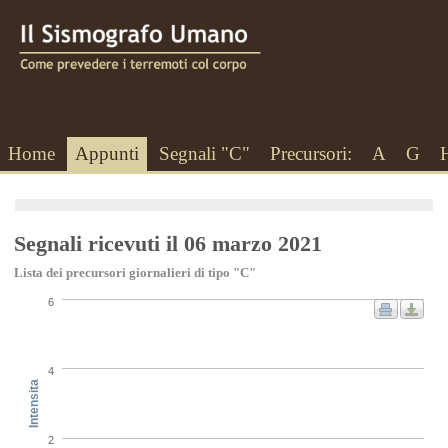
Home
Appunti
Segnali "C"
Precursori:
A
G
Segnali ricevuti il 06 marzo 2021
Lista dei precursori giornalieri di tipo "C"
6
4
Intensita
2