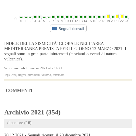
0
0
1
2
3
4
5
6
7
8
9
10
11
12
13
14
15
16
17
18
19
20
21
22
23
Segnali ricevuti
INDICE DELLA SISMICITÀ' GLOBALE NELL'AREA
MEDITERRANEA PREVISTA PER IL GIORNO 13 MARZO 2021. I
segnali sono in gran parte ininterrotti (= sciami o eventi di natura
vulcanica).
Scritto martedì 09 marzo 2021 alle 16:21
Tags: etna, flegrei, previsioni, vesuvio, terremoto
COMMENTI
Archivio 2021 (354)
dicembre (16)
20.12.2021 - Segnali ricevuti il 20 dicembre 2021