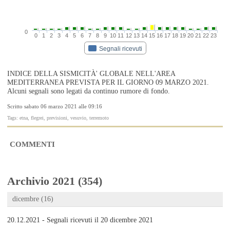
0
0
1
2
3
4
5
6
7
8
9
10
11
12
13
14
15
16
17
18
19
20
21
22
23
Segnali ricevuti
INDICE DELLA SISMICITÀ' GLOBALE NELL'AREA
MEDITERRANEA PREVISTA PER IL GIORNO 09 MARZO 2021.
Alcuni segnali sono legati da continuo rumore di fondo.
Scritto sabato 06 marzo 2021 alle 09:16
Tags: etna, flegrei, previsioni, vesuvio, terremoto
COMMENTI
Archivio 2021 (354)
dicembre (16)
20.12.2021 - Segnali ricevuti il 20 dicembre 2021