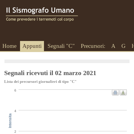
Home
Appunti
Segnali "C"
Precursori:
A
G
Segnali ricevuti il 02 marzo 2021
Lista dei precursori giornalieri di tipo "C"
6
4
Intensita
2