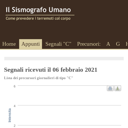
Home
Appunti
Segnali "C"
Precursori:
A
G
Segnali ricevuti il 06 febbraio 2021
Lista dei precursori giornalieri di tipo "C"
6
4
Intensita
2