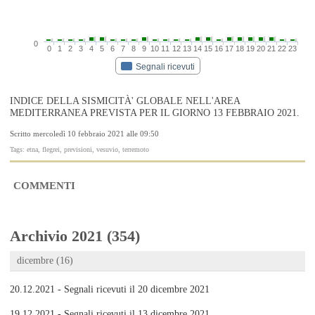
0
0
1
2
3
4
5
6
7
8
9
10
11
12
13
14
15
16
17
18
19
20
21
22
23
Segnali ricevuti
INDICE DELLA SISMICITÀ' GLOBALE NELL'AREA
MEDITERRANEA PREVISTA PER IL GIORNO 13 FEBBRAIO 2021.
Scritto mercoledì 10 febbraio 2021 alle 09:50
Tags: etna, flegrei, previsioni, vesuvio, terremoto
COMMENTI
Archivio 2021 (354)
dicembre (16)
20.12.2021 - Segnali ricevuti il 20 dicembre 2021
19.12.2021 - Segnali ricevuti il 13 dicembre 2021