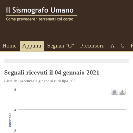
Home
Appunti
Segnali "C"
Precursori:
A
G
Segnali ricevuti il 04 gennaio 2021
Lista dei precursori giornalieri di tipo "C"
6
4
Intensita
2