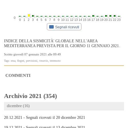
0
0
1
2
3
4
5
6
7
8
9
10
11
12
13
14
15
16
17
18
19
20
21
22
23
Segnali ricevuti
INDICE DELLA SISMICITÀ' GLOBALE NELL'AREA
MEDITERRANEA PREVISTA PER IL GIORNO 11 GENNAIO 2021.
Scritto giovedì 07 gennaio 2021 alle 09:49
Tags: etna, flegrei, previsioni, vesuvio, terremoto
COMMENTI
Archivio 2021 (354)
dicembre (16)
20.12.2021 - Segnali ricevuti il 20 dicembre 2021
19.12.2021 - Segnali ricevuti il 13 dicembre 2021