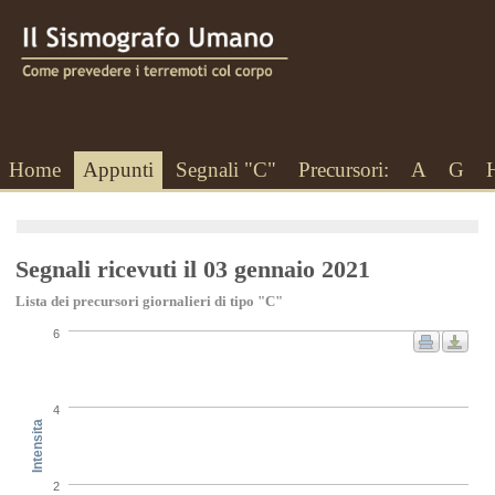
Home
Appunti
Segnali "C"
Precursori:
A
G
Segnali ricevuti il 03 gennaio 2021
Lista dei precursori giornalieri di tipo "C"
6
4
Intensita
2