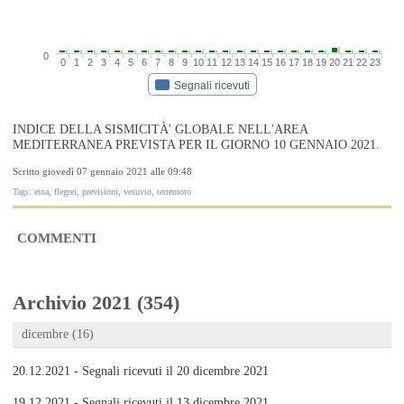
0
0
1
2
3
4
5
6
7
8
9
10
11
12
13
14
15
16
17
18
19
20
21
22
23
Segnali ricevuti
INDICE DELLA SISMICITÀ' GLOBALE NELL'AREA
MEDITERRANEA PREVISTA PER IL GIORNO 10 GENNAIO 2021.
Scritto giovedì 07 gennaio 2021 alle 09:48
Tags: etna, flegrei, previsioni, vesuvio, terremoto
COMMENTI
Archivio 2021 (354)
dicembre (16)
20.12.2021 - Segnali ricevuti il 20 dicembre 2021
19.12.2021 - Segnali ricevuti il 13 dicembre 2021