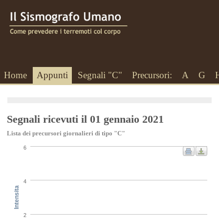
Home
Appunti
Segnali "C"
Precursori:
A
G
Segnali ricevuti il 01 gennaio 2021
Lista dei precursori giornalieri di tipo "C"
6
4
Intensita
2