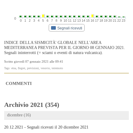
0
0
1
2
3
4
5
6
7
8
9
10
11
12
13
14
15
16
17
18
19
20
21
22
23
Segnali ricevuti
INDICE DELLA SISMICITÀ' GLOBALE NELL'AREA
MEDITERRANEA PREVISTA PER IL GIORNO 08 GENNAIO 2021.
Segnali ininterrotti (= sciami o eventi di natura vulcanica).
Scritto giovedì 07 gennaio 2021 alle 09:41
Tags: etna, flegrei, previsioni, vesuvio, terremoto
COMMENTI
Archivio 2021 (354)
dicembre (16)
20.12.2021 - Segnali ricevuti il 20 dicembre 2021